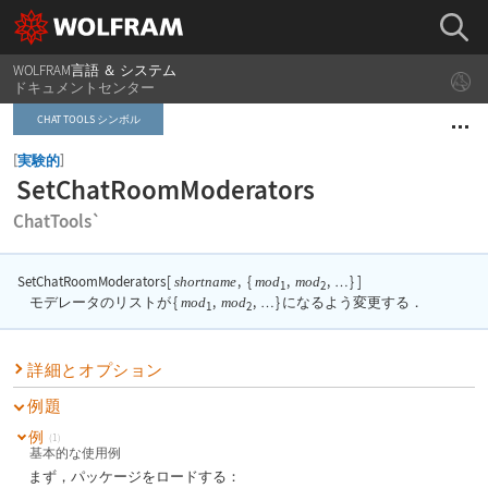
WOLFRAM言語 ＆ システム
ドキュメントセンター
CHAT TOOLS シンボル
[
]
実験的
SetChatRoomModerators
ChatTools`
SetChatRoomModerators
[
,
{
,
,
}
]
shortname
mod
mod
…
1
2
モデレータのリストが
{
mod
,
mod
,
}
になるよう変更する．
…
1
2
詳細とオプション
例題
例
(1)
基本的な使用例
まず，パッケージをロードする：