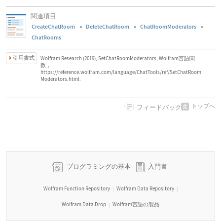
関連項目
CreateChatRoom
DeleteChatRoom
ChatRoomModerators
ChatRooms
引用書式
Wolfram Research (2019), SetChatRoomModerators, Wolfram言語関
数，
https://reference.wolfram.com/language/ChatTools/ref/SetChatRoom
Moderators.html.
トップへ
フィードバック
プログラミングの基本
入門書
Wolfram Function Repository
Wolfram Data Repository
|
|
Wolfram Data Drop
Wolfram言語の製品
|