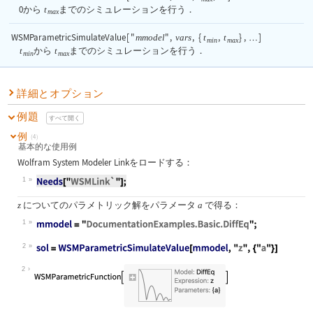
0
から
t
までのシミュレーションを行う．
max
WSMParametricSimulateValue
[
"
"
,
,
{
,
}
,
]
mmodel
vars
t
t
…
min
max
t
から
t
までのシミュレーションを行う．
min
max
詳細とオプション
例題
すべて開く
例
(4)
基本的な使用例
Wolfram System Modeler Linkをロードする：
1
についてのパラメトリック解をパラメータ
で得る：
z
a
1
2
2