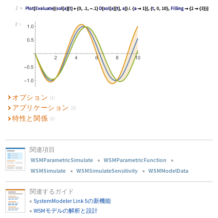
2
2
オプション
(1)
アプリケーション
(2)
特性と関係
(2)
関連項目
WSMParametricSimulate
WSMParametricFunction
WSMSimulate
WSMSimulateSensitivity
WSMModelData
関連するガイド
SystemModeler Link 5の新機能
WSMモデルの解析と設計