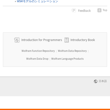
WSMモデルのシミュレーション
Top
Feedback
Introduction for Programmers
Introductory Book
Wolfram Function Repository
Wolfram Data Repository
|
|
Wolfram Data Drop
Wolfram Language Products
|
日本語