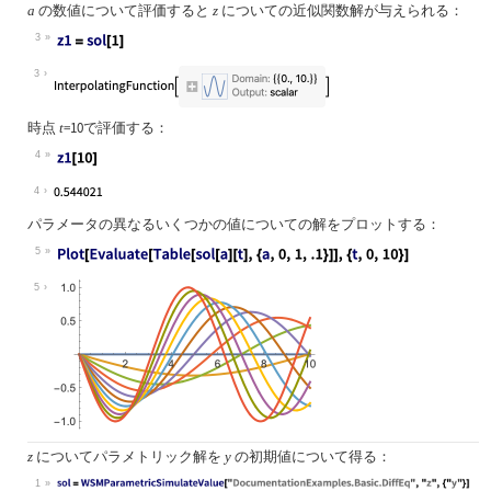
の数値について評価すると
についての近似関数解が与えられる：
a
z
3
3
時点
=10
で評価する：
t
4
4
パラメータの異なるいくつかの値についての解をプロットする：
5
5
についてパラメトリック解を
の初期値について得る：
z
y
1