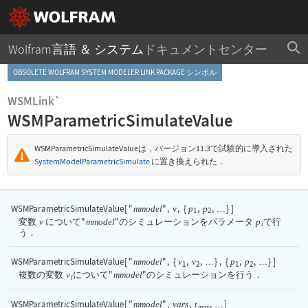
Wolfram言語 ＆ システム
ドキュメントセンター
OBSOLETE WOLFRAM SYSTEM MODELER LINK PACKAGE シンボル
WSMLink`
WSMParametricSimulateValue
WSMParametricSimulateValue
は，バージョン11.3で試験的に導入された
SystemModelParametricSimulate
に置き換えられた．
WSMParametricSimulateValue
[
"
"
,
,
{
,
,
}
]
mmodel
v
p
p
…
1
2
変数
v
について
"
mmodel
"
のシミュレーションをパラメータ
p
で行
i
う．
WSMParametricSimulateValue
[
"
"
,
{
,
,
}
,
{
,
,
}
]
mmodel
v
v
p
p
…
…
1
2
1
2
複数の変数
v
について
"
mmodel
"
のシミュレーションを行う．
i
WSMParametricSimulateValue
[
"
"
,
,
,
]
mmodel
vars
t
…
max