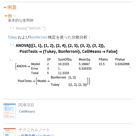
例題
例
(1)
基本的な使用例
1
Wolfram Language code:
Needs["ANOVA`"]
Tukey
および
Bonferroni
検定を使った分散分析：
2
Wolfram Language code:
ANOVA[{{1, 1}, {1, 2}, {2, 4}, {2, 
2
関連項目
CellMeans
テクニカルノート
分散分析パッケージ