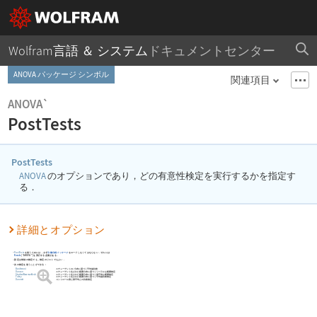
Wolfram言語 ＆ システム
ドキュメントセンター
ANOVA パッケージ シンボル
関連項目
ANOVA`
PostTests
PostTests
ANOVA
のオプションであり，どの有意性検定を実行するかを指定す
る．
詳細とオプション
PostTests
を使うためには，まず
分散分析パッケージ
をロードしなくてはならない．それには
Needs
[
"ANOVA`"
]
を実行する必要がある．
設定は単独の検定でも，検定のリストでもよい．
次の検定を使うことができる：
Bonferroni
スチューデントの
t
分布に基づく平均値比較
Duncan
スチューデント化された範囲分布に基づくリベラルな範囲検定
StudentNewmanKeuls
スチューデント化された範囲分布に基づく保守的な範囲検定
Tukey
スチューデント化された範囲分布に基づく平均値比較検定
Dunnett
コントロール群と群平均との比較検定