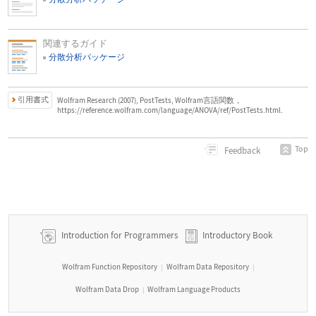
関連するガイド
分散分析パッケージ
引用書式
Wolfram Research (2007), PostTests, Wolfram言語関数，
https://reference.wolfram.com/language/ANOVA/ref/PostTests.html.
Top
Feedback
Introduction for Programmers
Introductory Book
Wolfram Function Repository
Wolfram Data Repository
|
|
Wolfram Data Drop
Wolfram Language Products
|