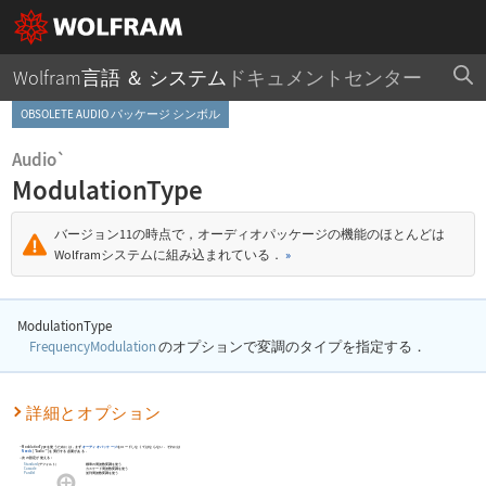
Wolfram言語 ＆ システム
ドキュメントセンター
OBSOLETE AUDIO パッケージ シンボル
Audio`
ModulationType
バージョン11の時点で，オーディオパッケージの機能のほとんどは
Wolframシステムに組み込まれている．
»
ModulationType
FrequencyModulation
のオプションで変調のタイプを指定する．
詳細とオプション
ModulationType
を使うためには，まず
オーディオパッケージ
をロードしなくてはならない．それには
Needs
[
"Audio`"
]
を実行する必要がある．
次の設定が使える：
Standard
(
デフォルト
)
標準の周波数変調を使う
Cascade
カスケード周波数変調を使う
Parallel
並列周波数変調を使う