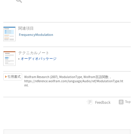
関連項目
FrequencyModulation
テクニカルノート
オーディオパッケージ
引用書式
Wolfram Research (2007), ModulationType, Wolfram言語関数，
https://reference.wolfram.com/language/Audio/ref/ModulationType.ht
ml.
Top
Feedback