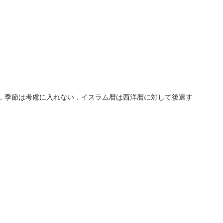
ar -> Islamic]
ar -> Islamic]
，季節は考慮に入れない．イスラム暦は西洋暦に対して後退す
n]
n]
n]