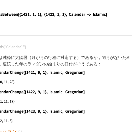
guage code:
DaysBetween[{1420, 1, 1}, {1421, 1, 1}, Calend
guage code:
DaysBetween[{1421, 1, 1}, {1422, 1, 1}, Calend
guage code:
Needs["Calendar`"]
は純粋に太陰暦（月が月の行程に対応する）であるが，閏月がないため
，連続した年のラマダンの始まりの日付がそうである：
guage code:
CalendarChange[{1421, 9, 1}, Islamic, Gregoria
guage code:
CalendarChange[{1422, 9, 1}, Islamic, Gregoria
guage code:
CalendarChange[{1423, 9, 1}, Islamic, Gregoria
ーション
(1)