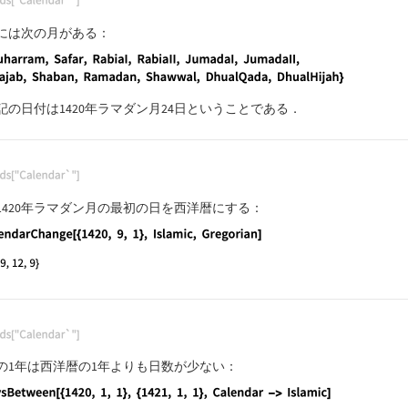
guage code:
Needs["Calendar`"]
には次の月がある：
guage code:
{Muharram, Safar, RabiaI, RabiaII, JumadaI, Ju
記の日付は1420年ラマダン月24日ということである．
guage code:
Needs["Calendar`"]
1420年ラマダン月の最初の日を西洋暦にする：
guage code:
CalendarChange[{1420, 9, 1}, Islamic, Gregoria
guage code:
Needs["Calendar`"]
の1年は西洋暦の1年よりも日数が少ない：