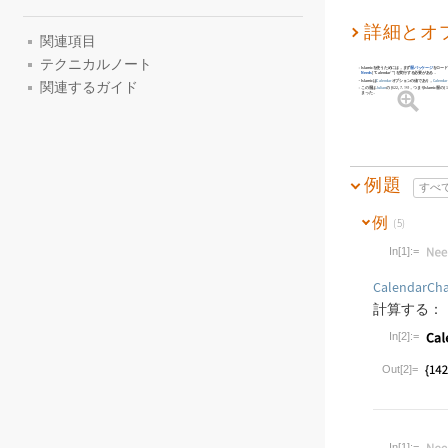
詳細とオ
関連項目
テクニカルノート
Islamic
を使うためには，まず
暦パッケージ
をロード
Needs
[
"Calendar`"
]
を実行する必要がある．
Islamic
は
Calendar
オプションの値であり，
Calenda
関連するガイド
この暦は
Julian
の
{
622
,
7
,
16
}
，つまり
Islamic
暦の
{
1
まった．
例題
すべ
例
(5)
In[1]:=
Wolfram Lan
CalendarCh
計算する：
In[2]:=
Wolfram Lan
Out[2]=
In[1]:=