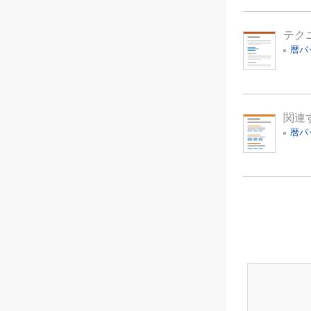
テク
暦パ
関連
暦パ