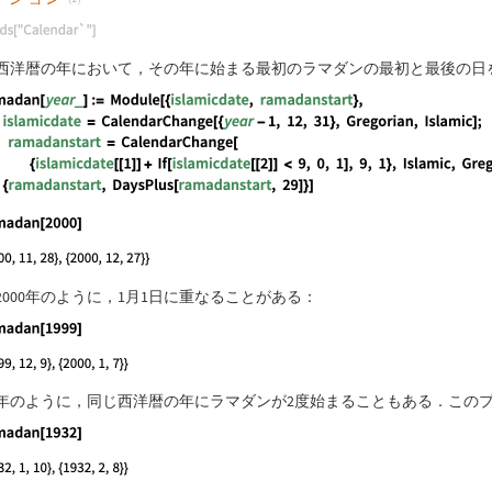
guage code:
Needs["Calendar`"]
西洋暦の年において，その年に始まる最初のラマダンの最初と最後の日
guage code:
Ramadan[year_] := Module[{islamicdate, ramadan
guage code:
Ramadan[2000]
2000年のように，1月1日に重なることがある：
guage code:
Ramadan[1999]
32年のように，同じ西洋暦の年にラマダンが2度始まることもある．こ
guage code:
Ramadan[1932]