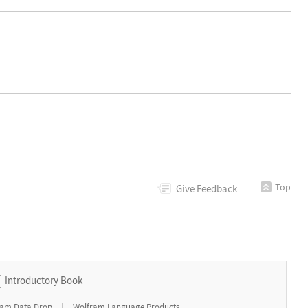
Top
Give
Feedback
Introductory Book
|
ram Data Drop
Wolfram Language Products