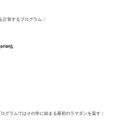
を計算するプログラム：
start}, islamicdate = CalendarChange[{year - 1, 12, 31},
のプログラムではその年に始まる最初のラマダンを返す：