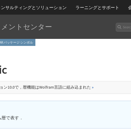
コンサルティングとソリューション
ラーニング
とサポート
ュメントセンター
ENDAR パッケージ シンボル
ic
ョン10.0で，暦機能はWolfram言語に組み込まれた
»
ム暦で表す．