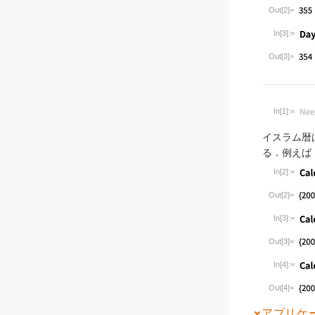
Wolfram Lan
Out[2]=
In[3]:=
Wolfram Lan
Out[3]=
In[1]:=
Wolfram Lan
イスラム暦
る．例えば
In[2]:=
Wolfram Lan
Out[2]=
In[3]:=
Wolfram Lan
Out[3]=
In[4]:=
Wolfram Lan
Out[4]=
アプリケ