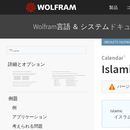
製品
Wolfram言語 ＆ システム
ドキ
OBSOLETE CAL
Islamic
イスラム暦で表す．
Calendar`
詳細とオプション
Islam
バージ
例題
例
Islamic
イスラ
アプリケーション
考えられる問題