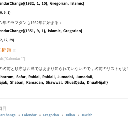
guage code:
CalendarChange[{1932, 1, 10}, Gregorian, Islam
ム年のラマダンも1932年に始まる：
guage code:
CalendarChange[{1351, 9, 1}, Islamic, Gregoria
る問題
(1)
guage code:
Needs["Calendar`"]
の名前と順序は西洋ではあまり知られていないので，名前のリストがあ
guage code:
{Muharram, Safar, RabiaI, RabiaII, JumadaI, Ju
項目
darChange
Calendar
Gregorian
Julian
Jewish