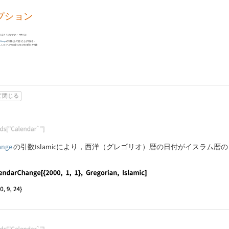
プション
しなくてはならない．それには
rChange
の引数として使うことができる．
,
1
,
1
}
（ヘジラが起ったとされる日）から始
て閉じる
guage code:
Needs["Calendar`"]
ange
の引数
Islamic
により，西洋（グレゴリオ）暦の日付がイスラム暦の日
guage code:
CalendarChange[{2000, 1, 1}, Gregorian, Islami