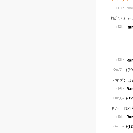
In[1]:=
Wolfram Lan
指定された
In[2]:=
Wolfram Lan
In[3]:=
Wolfram Lan
Out[3]=
ラマダンは
In[4]:=
Wolfram Lan
Out[4]=
また，19
In[5]:=
Wolfram Lan
Out[5]=