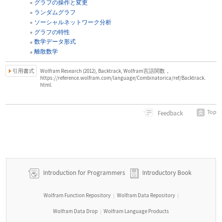
グラフの操作と変更
ランダムグラフ
ソーシャルネットワーク分析
グラフの特性
数学データ形式
離散数学
引用書式
Wolfram Research (2012), Backtrack, Wolfram言語関数，
https://reference.wolfram.com/language/Combinatorica/ref/Backtrack.
html.
Top
Feedback
Introduction for Programmers
Introductory Book
Wolfram Function Repository
Wolfram Data Repository
|
|
Wolfram Data Drop
Wolfram Language Products
|