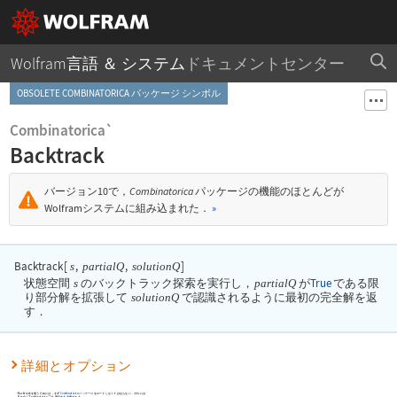
Wolfram言語 ＆ システム
ドキュメントセンター
OBSOLETE COMBINATORICA パッケージ シンボル
Combinatorica`
Backtrack
バージョン10で，
Combinatorica
パッケージの機能のほとんどが
Wolframシステムに組み込まれた．
»
Backtrack
[
,
,
]
s
partialQ
solutionQ
状態空間
s
のバックトラック探索を実行し，
partialQ
が
True
である限
り部分解を拡張して
solutionQ
で認識されるように最初の完全解を返
す．
詳細とオプション
Backtrack
を使うためには，まず
Combinatorica
パッケージ
をロードしなくてはならない．それには
Needs
[
"Combinatorica`"
]
を実行する必要がある．