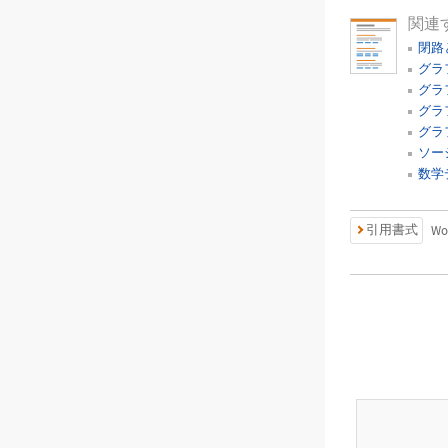
関連
閉路
グラ
グラ
グラ
グラ
ソー
数学
引用書式
Wo