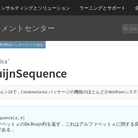
コンサルティングとソリューション
ラーニング
とサポート
ュメントセンター
BINATORICA パッケージ シンボル
ica`
uijnSequence
ョン10で，
Combinatorica
パッケージの機能のほとんどがWolframシス
quence
[
,
]
a
n
ァベット
のDe Bruijn列を返す．これはアルファベット
に関する
a
a
である．