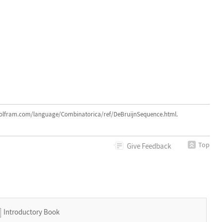
lfram.com/language/Combinatorica/ref/DeBruijnSequence.html.
Top
Give
Feedback
Introductory Book