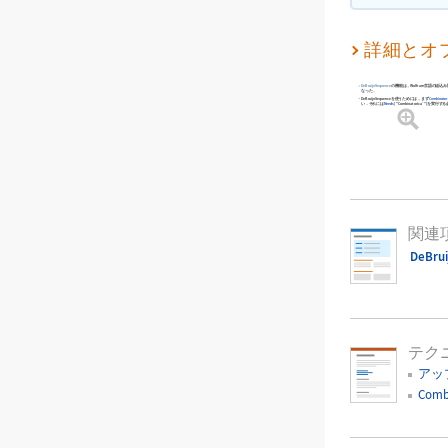
詳細とオ
DeBruijnSequence
の機能は，Wolfram言語の組込
なった．
DeBruijnSequence
を使うためには，まず
Combinator
い．それには
Needs
[
"Combinatorica`"
]
を実行する
関連
DeBru
テク
アッ
Comb