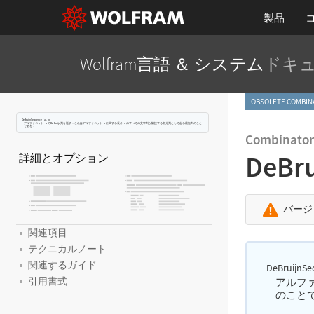
製品
Wolfram言語 ＆ システム
ドキ
OBSOLETE COM
DeBruijnSequence
[
,
]
a
n
アルファベット
のDe Bruijn列を返す．これはアルファベット
に関する長さ
のすべての文字列が隣接する部分列として起る最短列のこと
a
a
n
である．
Combinator
DeBr
詳細とオプション
バージ
関連項目
テクニカルノート
関連するガイド
DeBruijnSe
引用書式
アルフ
のこと