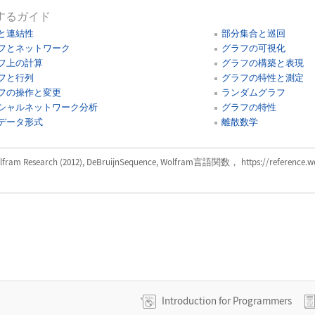
するガイド
と連結性
部分集合と巡回
フとネットワーク
グラフの可視化
フ上の計算
グラフの構築と表現
フと行列
グラフの特性と測定
フの操作と変更
ランダムグラフ
シャルネットワーク分析
グラフの特性
データ形式
離散数学
lfram Research (2012), DeBruijnSequence, Wolfram言語関数， https://reference.wo
Introduction for Programmers