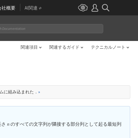
会社概要
AI関連
関連項目
関連するガイド
テクニカルノート
テムに組み込まれた．
»
長さ
のすべての文字列が隣接する部分列として起る最短列
n