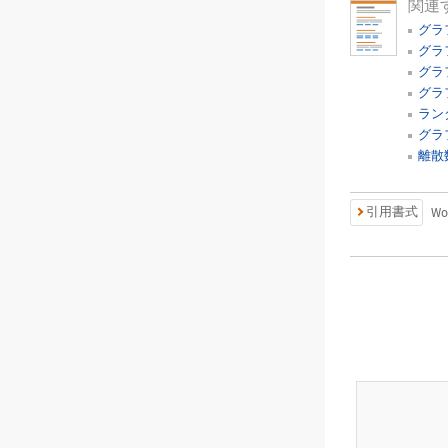
関連
グラ
グラ
グラ
グラ
ラン
グラ
離散
引用書式
Wo