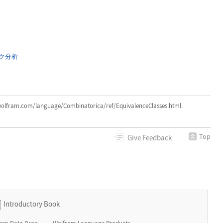
ク分析
olfram.com/language/Combinatorica/ref/EquivalenceClasses.html.
Top
Give
Feedback
Introductory Book
|