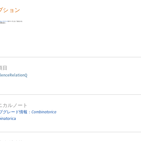
プション
rica
パッケージ
をロードしなくてはならな
必要がある．
項目
lenceRelationQ
ニカルノート
プグレード情報：
Combinatorica
inatorica