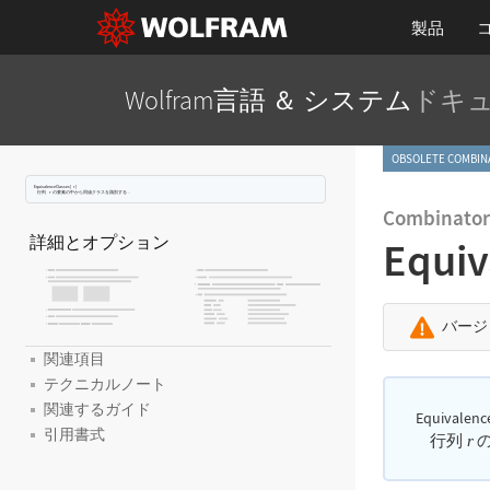
製品
Wolfram言語 ＆ システム
ドキ
OBSOLETE COM
EquivalenceClasses[
]
r
行列
の要素の中から同値クラスを識別する．
r
Combinator
詳細とオプション
Equiv
バージ
関連項目
テクニカルノート
関連するガイド
Equivalenc
引用書式
行列
の
r