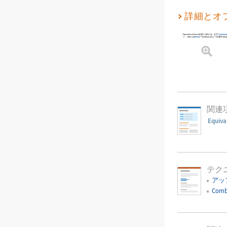
詳細とオ
EquivalenceClasses
を使うためには，まず
Combinato
い．それには
Needs
[
"Combinatorica`"
]
を実行する
関連
Equiva
テク
アッ
Comb