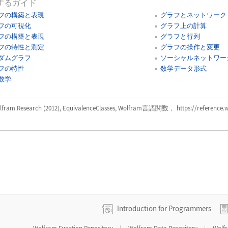
するガイド
フの構築と表現
グラフとネットワーク
フの可視化
グラフ上の計算
フの構築と表現
グラフと行列
フの特性と測定
グラフの操作と変更
ダムグラフ
ソーシャルネットワー
フの特性
数学データ形式
数学
lfram Research (2012), EquivalenceClasses, Wolfram言語関数， https://reference.w
Introduction for Programmers
|
|