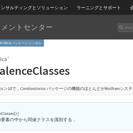
コンサルティングとソリューション
ラーニング
とサポート
ュメントセンター
BINATORICA パッケージ シンボル
ica`
alenceClasses
ョン10で，
Combinatorica
パッケージの機能のほとんどがWolframシス
eClasses[
]
r
要素の中から同値クラスを識別する．