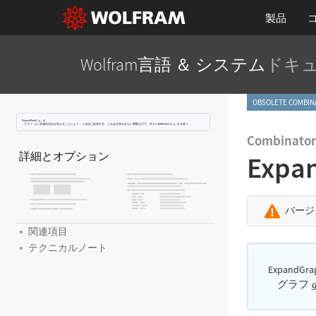
製品
Wolfram言語 ＆ システム
ドキ
OBSOLETE COM
ExpandGraph
[
,
]
g
n
グラフ
に非連結頂点を加えることにより，
頂点に拡張する．これは今使われない関数なので，代りに
AddVertices
[
,
]
を使う．
g
n
g
n
Combinator
詳細とオプション
Expa
バージ
関連項目
テクニカルノート
ExpandGra
グラフ