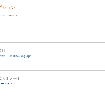
プション
ッケージ
をロードしなくてはならない．そ
ある．
項目
rtex
InduceSubgraph
ニカルノート
inatorica