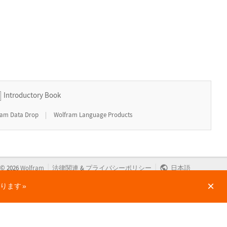
Introductory Book
|
ram Data Drop
Wolfram Language Products
|
|
©
2026
Wolfram
法律関連
&
プライバシーポリシー
日本語
×
かります