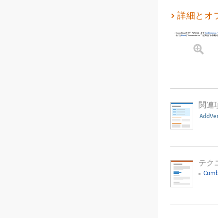
詳細とオ
ExpandGraph
を使うためには，まず
Combinatorica
パ
れには
Needs
[
"Combinatorica`"
]
を実行する必要が
関連
AddVe
テク
Comb