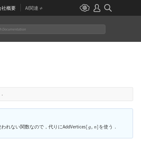
会社概要
AI関連
．
使われない関数なので，代りに
AddVertices
[
,
]
を使う．
g
n