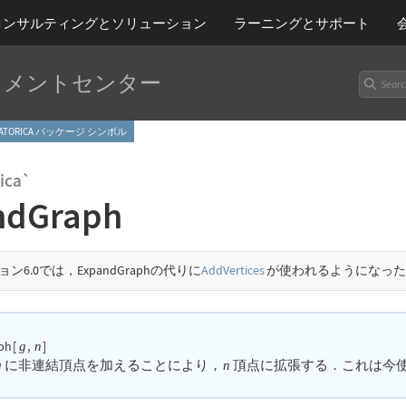
コンサルティングとソリューション
ラーニング
とサポート
ュメントセンター
BINATORICA パッケージ シンボル
ica`
ndGraph
ョン6.0では，
ExpandGraph
の代りに
AddVertices
が使われるようになった
ph
[
,
]
g
n
に非連結頂点を加えることにより，
頂点に拡張する．これは今
g
n