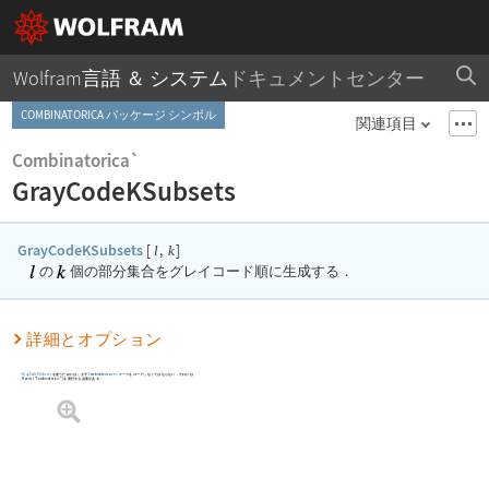
Wolfram言語 ＆ システム
ドキュメントセンター
COMBINATORICA パッケージ シンボル
関連項目
Combinatorica`
GrayCodeKSubsets
GrayCodeKSubsets
[
,
]
l
k
の
個の部分集合をグレイコード順に生成する．
詳細とオプション
GrayCodeKSubsets
を使うためには，まず
Combinatorica
パッケージ
をロードしなくてはならない．それには
Needs
[
"Combinatorica`"
]
を実行する必要がある．