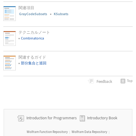
関連項目
GrayCodeSubsets
KSubsets
テクニカルノート
Combinatorica
関連するガイド
部分集合と巡回
Top
Feedback
Introduction for Programmers
Introductory Book
Wolfram Function Repository
Wolfram Data Repository
|
|