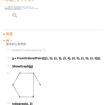
InDegree
の機能はWolfram言語の組込み関数
VertexInDegree
で利用できるようになった．
InDegree
を使うためには，まず
Combinatorica
パッケージ
をロードしなくてはならない．それには
Needs
[
"Combinatorica`"
]
を実行する必要がある．
例題
例
(2)
基本的な使用例
1
Wolfram Language code:
Needs["Combinatorica`"]
2
Wolfram Language code:
g = FromOrderedPairs[{{1, 2}, {2, 3
3
Wolfram Language code:
ShowGraph[g]
3
4