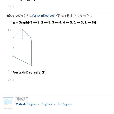
Wolfram Language code:
InDegree[g, 2]
4
InDegree
の代りに
VertexInDegree
が使われるようになった：
1
Wolfram Language code:
g = Graph[{12, 23, 34, 45, 15,
1
2
Wolfram Language code:
VertexInDegree[g, 2]
2
関連項目
VertexInDegree
Degrees
OutDegree