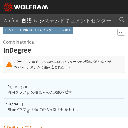
Wolfram言語 ＆ システム
ドキュメントセンター
OBSOLETE COMBINATORICA パッケージ シンボル
Combinatorica`
InDegree
バージョン10で，
Combinatorica
パッケージの機能のほとんどが
Wolframシステムに組み込まれた．
»
InDegree
[
,
]
g
n
有向グラフ
の頂点
n
の入次数を返す．
InDegree[
]
g
有向グラフ
の頂点の入次数の列を返す．
詳細とオプション