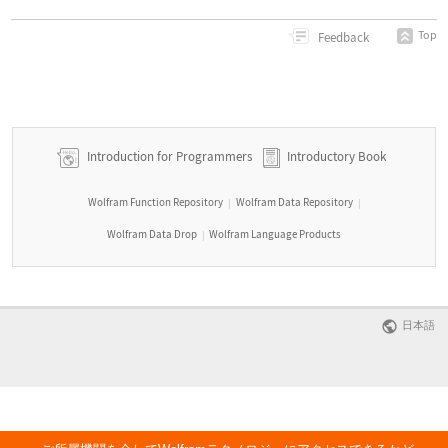
Top
Feedback
Introduction for Programmers
Introductory Book
Wolfram Function Repository
Wolfram Data Repository
|
|
Wolfram Data Drop
Wolfram Language Products
|
日本語