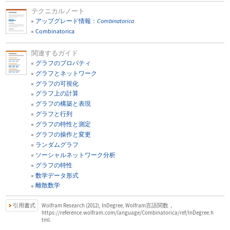
テクニカルノート
アップグレード情報：
Combinatorica
Combinatorica
関連するガイド
グラフのプロパティ
グラフとネットワーク
グラフの可視化
グラフ上の計算
グラフの構築と表現
グラフと行列
グラフの特性と測定
グラフの操作と変更
ランダムグラフ
ソーシャルネットワーク分析
グラフの特性
数学データ形式
離散数学
引用書式
Wolfram Research (2012), InDegree, Wolfram言語関数，
https://reference.wolfram.com/language/Combinatorica/ref/InDegree.h
tml.