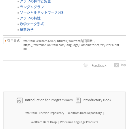
グラフの操作と変更
ランダムグラフ
ソーシャルネットワーク分析
グラフの特性
数学データ形式
離散数学
引用書式
Wolfram Research (2012), NthPair, Wolfram言語関数，
https://reference.wolfram.com/language/Combinatorica/ref/NthPair.ht
ml.
Top
Feedback
Introduction for Programmers
Introductory Book
Wolfram Function Repository
Wolfram Data Repository
|
|
Wolfram Data Drop
Wolfram Language Products
|