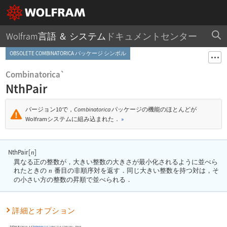
Wolfram言語 ＆ システム
ドキュメントセンター
OBSOLETE COMBINATORICA パッケージ シンボル
Combinatorica`
NthPair
バージョン10で，
Combinatorica
パッケージの機能のほとんどが
Wolframシステムに組み込まれた．
»
NthPair[
]
n
異なる正の整数が，大きい整数の大きさが最小化されるように並べら
れたときの
n
番目の非順序対を返す．同じ大きい整数を持つ対は，そ
の小さい方の整数の昇順で並べられる．
詳細とオプション
NthPair
を使うためには，まず
Combinatorica
パッケージ
をロードしなくてはならない．それには