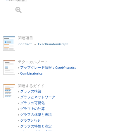
Needs
[
"Combinatorica`"
]
を実行する必要がある．
関連項目
Contract
ExactRandomGraph
テクニカルノート
アップグレード情報：
Combinatorica
Combinatorica
関連するガイド
グラフの構築
グラフとネットワーク
グラフの可視化
グラフ上の計算
グラフの構築と表現
グラフと行列
グラフの特性と測定