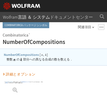
Wolfram言語 ＆ システム
ドキュメントセンター
COMBINATORICA パッケージ シンボル
関連項目
Combinatorica`
NumberOfCompositions
NumberOfCompositions
[
,
]
n
k
整数
の
部分への異なる合成の数を数える．
詳細とオプション
NumberOfCompositions
を使うためには，まず
Combinatorica
パッケージ
をロードしなくてはならない．それに
は
Needs
[
"Combinatorica`"
]
を実行する必要がある．