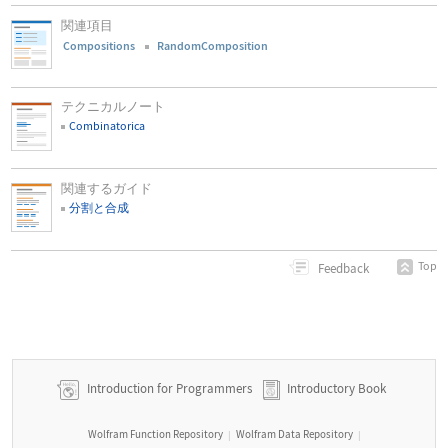
関連項目
Compositions
RandomComposition
テクニカルノート
Combinatorica
関連するガイド
分割と合成
Top
Feedback
Introduction for Programmers
Introductory Book
Wolfram Function Repository
Wolfram Data Repository
|
|