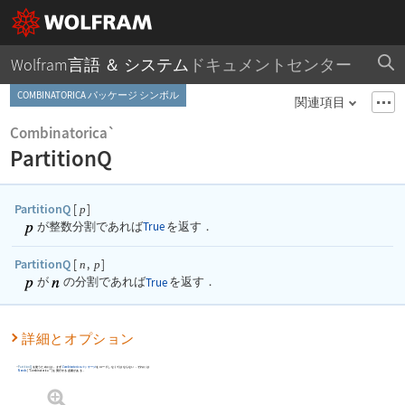
Wolfram言語 ＆ システム
ドキュメントセンター
COMBINATORICA パッケージ シンボル
関連項目
Combinatorica`
PartitionQ
PartitionQ
[
]
p
が整数分割であれば
True
を返す．
PartitionQ
[
,
]
n
p
が
の分割であれば
True
を返す．
詳細とオプション
PartitionQ
を使うためには，まず
Combinatorica
パッケージ
をロードしなくてはならない．それには
Needs
[
"Combinatorica`"
]
を実行する必要がある．