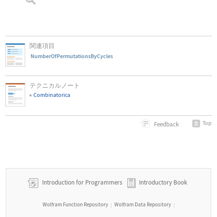
関連項目
NumberOfPermutationsByCycles
テクニカルノート
Combinatorica
Top
Feedback
Introduction for Programmers
Introductory Book
Wolfram Function Repository
Wolfram Data Repository
|
|