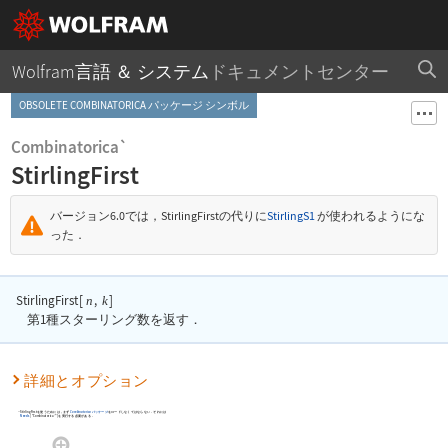
Wolfram言語 ＆ システム
ドキュメントセンター
OBSOLETE COMBINATORICA パッケージ シンボル
Combinatorica`
StirlingFirst
バージョン6.0では，
StirlingFirst
の代りに
StirlingS1
が使われるようにな
った．
StirlingFirst
[
,
]
n
k
第1種スターリング数を返す．
詳細とオプション
StirlingFirst
を使うためには，まず
Combinatorica
パッケージ
をロードしなくてはならない．それには
Needs
[
"Combinatorica`"
]
を実行する必要がある．