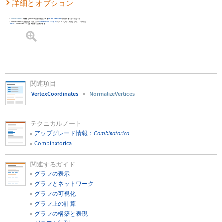
詳細とオプション
TranslateVertices
の機能はWolfram言語の組込み関数
VertexCoordinates
で利用できるようになった．
TranslateVertices
を使うためには，まず
Combinatorica
パッケージ
をロードしなくてはならない．それには
Needs
[
"Combinatorica`"
]
を実行する必要がある．
関連項目
VertexCoordinates
NormalizeVertices
テクニカルノート
アップグレード情報：
Combinatorica
Combinatorica
関連するガイド
グラフの表示
グラフとネットワーク
グラフの可視化
グラフ上の計算
グラフの構築と表現