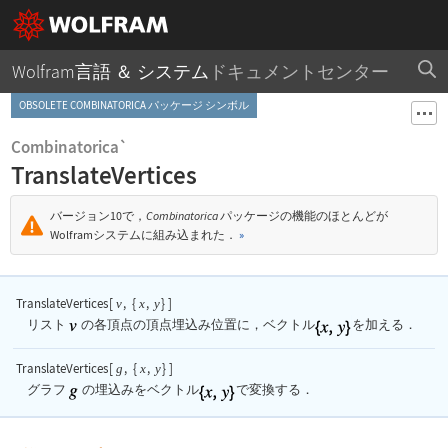
Wolfram言語 ＆ システム
ドキュメントセンター
OBSOLETE COMBINATORICA パッケージ シンボル
Combinatorica`
TranslateVertices
バージョン10で，
Combinatorica
パッケージの機能のほとんどが
Wolframシステムに組み込まれた．
»
TranslateVertices
[
,
{
,
}
]
v
x
y
リスト
の各頂点の頂点埋込み位置に，ベクトル
を加える．
TranslateVertices
[
,
{
,
}
]
g
x
y
グラフ
の埋込みをベクトル
で変換する．