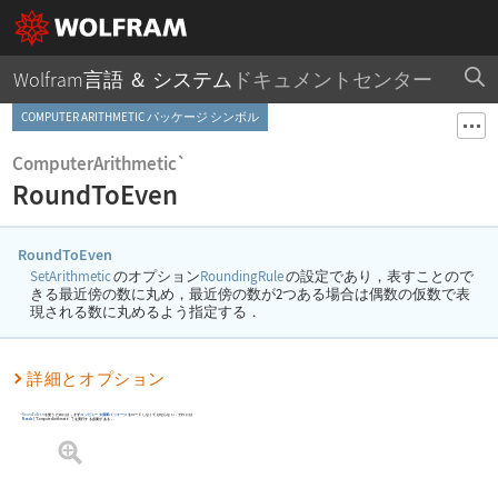
Wolfram言語 ＆ システム
ドキュメントセンター
COMPUTER ARITHMETIC パッケージ シンボル
ComputerArithmetic`
RoundToEven
RoundToEven
SetArithmetic
のオプション
RoundingRule
の設定であり，表すことので
きる最近傍の数に丸め，最近傍の数が2つある場合は偶数の仮数で表
現される数に丸めるよう指定する．
詳細とオプション
RoundToEven
を使うためには，まず
コンピュータ演算パッケージ
をロードしなくてはならない．それには
Needs
[
"ComputerArithmetic`"
]
を実行する必要がある．