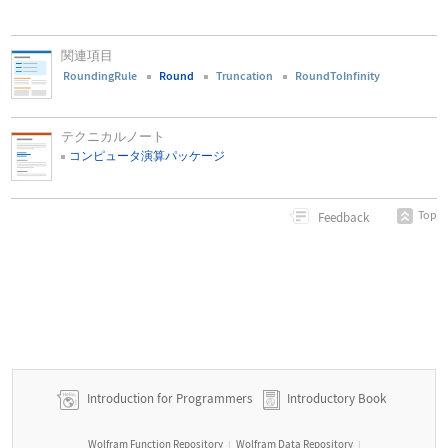
関連項目
RoundingRule
Round
Truncation
RoundToInfinity
テクニカルノート
コンピュータ演算パッケージ
Top
Feedback
Introduction for Programmers
Introductory Book
Wolfram Function Repository
Wolfram Data Repository
|
|