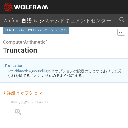
Wolfram言語 ＆ システム
ドキュメントセンター
COMPUTER ARITHMETIC パッケージ シンボル
ComputerArithmetic`
Truncation
Truncation
SetArithmetic
の
RoundingRule
オプションの設定のひとつであり，余分
な桁を捨てることにより丸めるよう指定する．
詳細とオプション
Truncation
を使うためには，まず
コンピュータ演算パッケージ
をロードしなくてはならない．それには
Needs
[
"ComputerArithmetic`"
]
を実行する必要がある．