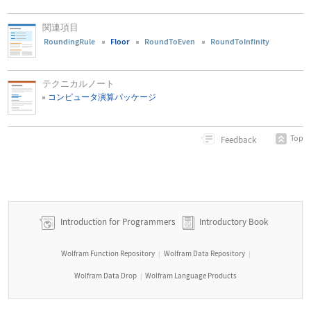
関連項目
RoundingRule
Floor
RoundToEven
RoundToInfinity
テクニカルノート
コンピュータ演算パッケージ
Top
Feedback
Introduction for Programmers
Introductory Book
Wolfram Function Repository
Wolfram Data Repository
|
|
Wolfram Data Drop
Wolfram Language Products
|