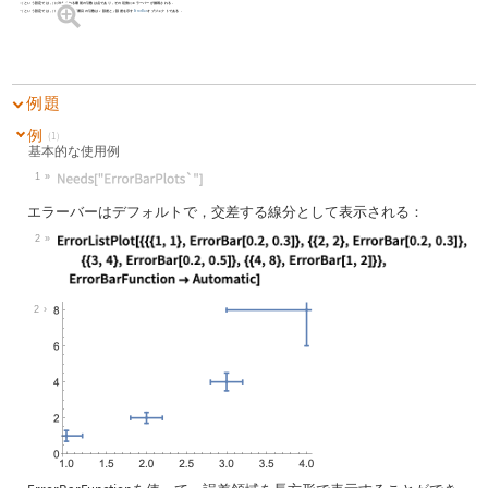
という設定では，
に与えられる最初の引数は点であり，その近傍にエラーバーが描画される．
f
f
という設定では，
に与えられる2番目の引数は
誤差と
誤差を示す
ErrorBar
オブジェクトである．
f
f
x
y
例題
例
(1)
基本的な使用例
1
Wolfram Language code:
Needs["ErrorBarPlots`"]
エラーバーはデフォルトで，交差する線分として表示される：
2
Wolfram Language code:
ErrorListPlot[{{{1, 1}, ErrorBar[0.
2