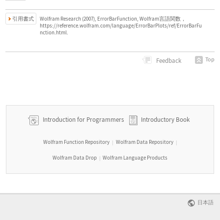
引用書式
Wolfram Research (2007), ErrorBarFunction, Wolfram言語関数，
https://reference.wolfram.com/language/ErrorBarPlots/ref/ErrorBarFu
nction.html.
Top
Feedback
Introduction for Programmers
Introductory Book
Wolfram Function Repository
Wolfram Data Repository
|
|
Wolfram Data Drop
Wolfram Language Products
|
日本語