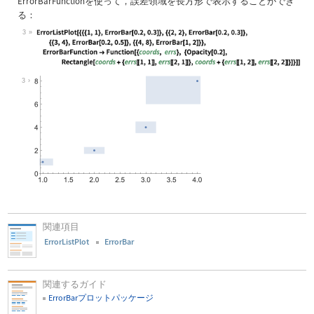
ErrorBarFunction
を使って，誤差領域を長方形で表示することができ
る：
3
Wolfram Language code:
ErrorListPlot[{{{1, 1}, ErrorBar[0.
3
関連項目
ErrorListPlot
ErrorBar
関連するガイド
ErrorBarプロットパッケージ