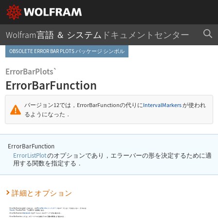
Wolfram言語 ＆ システム
ドキュメントセンター
OBSOLETE ERROR BAR PLOTS パッケージ シンボル
ErrorBarPlots`
ErrorBarFunction
バージョン12では，
ErrorBarFunction
の代りに
IntervalMarkers
が使われ
るようになった．
ErrorBarFunction
ErrorListPlot
のオプションであり，エラーバーの形を決定するために適
用する関数を指定する．
詳細とオプション
ErrorBarFunction
を使うためには，まず
ErrorBarプロットパッケージ
をロードしなくてはならない．それには
Needs
[
"ErrorBarPlots`"
]
を実行する必要がある．
ErrorBarFunction
Automatic
ではデフォルトのエラーバーが生成される．
->
ErrorBarFunction->
では，エラーバーの生成に2つの引数の関数
が使われる．
f
f