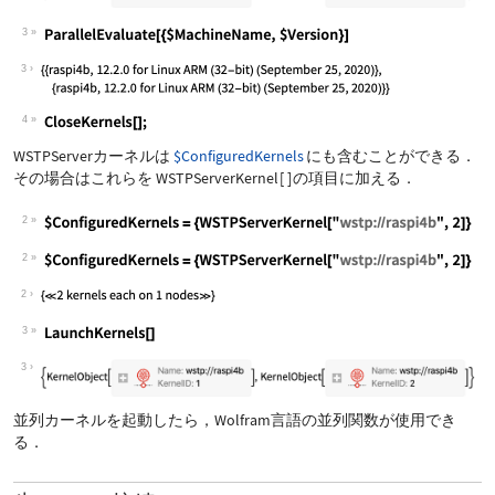
3
3
4
WSTPServerカーネルは
$ConfiguredKernels
にも含むことができる．
その場合はこれらを
WSTPServerKernel
[
]
の項目に加える．
2
2
2
3
3
並列カーネルを起動したら，Wolfram言語の並列関数が使用でき
る．