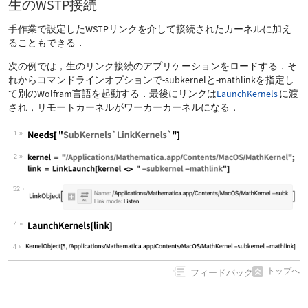
生のWSTP接続
手作業で設定したWSTPリンクを介して接続されたカーネルに加え
ることもできる．
次の例では，生のリンク接続のアプリケーションをロードする．そ
れからコマンドラインオプションで
-subkernel
と
-mathlink
を指定し
て別のWolfram言語を起動する．最後にリンクは
LaunchKernels
に渡
され，リモートカーネルがワーカーカーネルになる．
1
2
52
4
4
トップへ
フィードバック