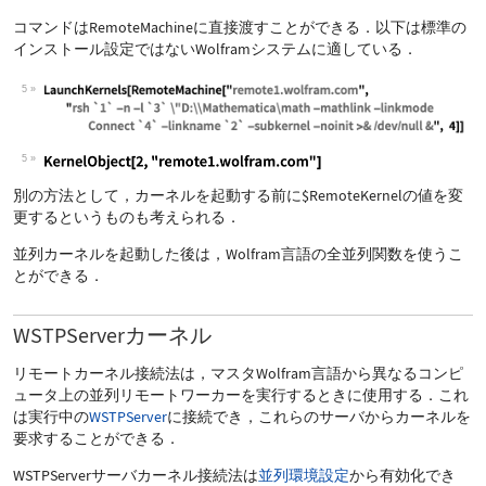
コマンドは
RemoteMachine
に直接渡すことができる．以下は標準の
インストール設定ではないWolframシステムに適している．
5
5
別の方法として，カーネルを起動する前に
$RemoteKernel
の値を変
更するというものも考えられる．
並列カーネルを起動した後は，Wolfram言語の全並列関数を使うこ
とができる．
WSTPServerカーネル
リモートカーネル接続法は，マスタWolfram言語から異なるコンピ
ュータ上の並列リモートワーカーを実行するときに使用する．これ
は実行中の
WSTPServer
に接続でき，これらのサーバからカーネルを
要求することができる．
WSTPServerサーバカーネル接続法は
並列環境設定
から有効化でき