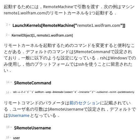
起動するためには，
RemoteMachine
で引数を渡す．次の例はマシン
remote1.wolfram.com
のリモートカーネルを1つ起動する．
2
2
リモートカーネルを起動するためのコマンドを変更すると便利なこ
とがある．デフォルトのコマンドは
$RemoteCommand
で設定され
ており，一般に以下のような設定になっている．rshはWindowsでの
み使用し，他のプラットフォームではsshを使うことに留意された
い．
14
14
リモートコマンドのパラメータは
前のセクション
に記載されてい
る．ユーザ名の引数は
$RemoteUsername
で設定され，デフォルトで
は
$Username
となっている．
18
18