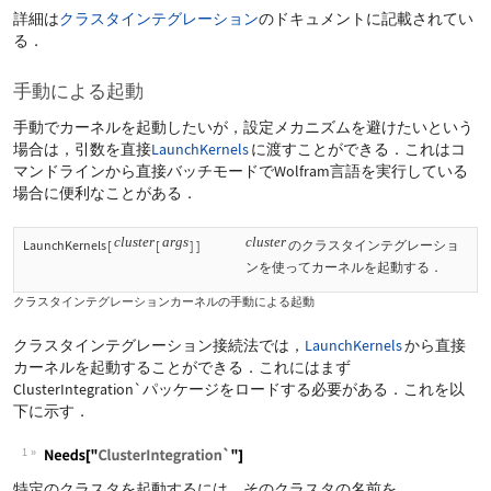
詳細は
クラスタインテグレーション
のドキュメントに記載されてい
る．
手動による起動
手動でカーネルを起動したいが，設定メカニズムを避けたいという
場合は，引数を直接
LaunchKernels
に渡すことができる．これはコ
マンドラインから直接バッチモードでWolfram言語を実行している
場合に便利なことがある．
cluster
args
cluster
LaunchKernels
[
[
]
]
のクラスタインテグレーショ
ンを使ってカーネルを起動する．
クラスタインテグレーションカーネルの手動による起動
クラスタインテグレーション接続法では，
LaunchKernels
から直接
カーネルを起動することができる．これにはまず
ClusterIntegration`
パッケージをロードする必要がある．これを以
下に示す．
1
特定のクラスタを起動するには，そのクラスタの名前を