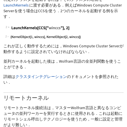
LaunchKernels
に渡す必要がある．例えばWindows Compute Cluster
Serverを使う場合は
CCS
を使う．2つのカーネルを起動する例を示
す．
2
2
これが正しく動作するためには，Windows Compute Cluster Serverが
動作するように設定されていなければならない．
並列カーネルを起動した後は，Wolfram言語の全並列関数を使うこ
とができる．
詳細は
クラスタインテグレーション
のドキュメントを参照された
い．
リモートカーネル
リモートカーネル接続法は，マスターWolfram言語と異なるコンピ
ュータの並列ワーカーを実行するときに使用される．これは起動に
リモートシェル呼出しテクノロジーを使うため，一般に設定と管理
がより難しい．