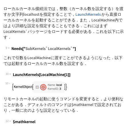
ローカルカーネル接続法では，整数（カーネル数を設定する）を渡
すか文字列
localhost
を指定することで，
LaunchKernels
から直接ロ
ーカルカーネルを起動することができる．また，
LocalMachine
内で
はより詳細な設定を指定することもできる．これにはまず
LocalKernels`
パッケージをロードする必要がある．これを以下に示
す．
9
これで引数を
LocalMachine
に渡すことができるようになった．以下
では起動するローカルカーネル数を設定する．
10
10
リモートカーネルの起動に使うコマンドを変更すると，より便利な
ことがある．デフォルトのコマンドは
$mathkernel
で設定されてお
り，一般に次のような設定となっている．
12