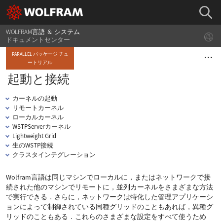
WOLFRAM言語 ＆ システム
ドキュメントセンター
PARALLEL パッケージ チュ
ートリアル
起動と接続
カーネルの起動
リモートカーネル
ローカルカーネル
WSTPServerカーネル
Lightweight Grid
生のWSTP接続
クラスタインテグレーション
Wolfram言語は同じマシンでローカルに，またはネットワークで接
続された他のマシンでリモートに，並列カーネルをさまざまな方法
で実行できる．さらに，ネットワークは特化した管理アプリケーシ
ョンによって制御されている同種グリッドのこともあれば，異種グ
リッドのこともある．これらのさまざまな設定をすべて使うため