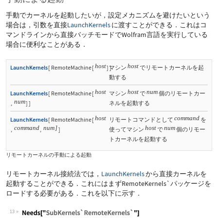
手動でカーネルを起動したいが，設定メカニズムを避けたいという
場合は，引数を直接
LaunchKernels
に渡すことができる．これはコ
マンドラインから直接バッチモードでWolfram言語を実行している
場合に便利なことがある．
host
host
LaunchKernels
[
RemoteMachine
[
]
マシン
]
でリモートカーネルを起
動する
host
host
num
LaunchKernels
[
RemoteMachine
[
マシン
で
個のリモートカー
num
,
]
]
ネルを起動する
host
command
LaunchKernels
[
RemoteMachine
[
リモートコマンドとして
を
command
num
]
host
num
,
,
]
使ってマシン
で
個のリモー
トカーネルを起動する
リモートカーネルの手動による起動
リモートカーネル接続法では，
LaunchKernels
から直接カーネルを
起動することができる．これにはまず
RemoteKernels`
パッケージを
ロードする必要がある．これを以下に示す．
13