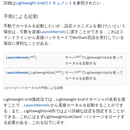
詳細は
Lightweight Gridのドキュメント
を参照されたい．
手動による起動
手動でカーネルを起動したいが，設定メカニズムを避けたいという
場合は，引数を直接
LaunchKernels
に渡すことができる．これはコ
マンドラインから直接バッチモードでWolfram言語を実行している
場合に便利なことがある．
url
url
LaunchKernels
[
]
サーバ
でLightweight Gridを使って
カーネルを起動する
url
url
LaunchKernels
[
LightweightGrid
[
]
]
サーバ
でLightweight Gridを使って
カーネルを起動する
Lightweight Gridカーネルの手動による起動
Lightweight Grid接続法では，Lightweight Gridマネージャの名前を渡
すことで，
LaunchKernels
から直接カーネルを起動することができ
る．また，
LightweightGrid
内ではより詳細な設定を指定することが
できる．これにはまず
LightweightGridClient`
パッケージをロードす
る必要がある．これを以下に示す．