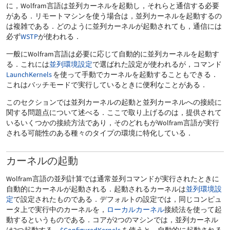
に，Wolfram言語は並列カーネルを起動し，それらと通信する必要
がある．リモートマシンを使う場合は，並列カーネルを起動するの
は複雑である．どのように並列カーネルが起動されても，通信には
必ず
WSTP
が使われる．
一般にWolfram言語は必要に応じて自動的に並列カーネルを起動す
る．これには
並列環境設定
で選ばれた設定が使われるが，コマンド
LaunchKernels
を使って手動でカーネルを起動することもできる．
これはバッチモードで実行しているときに便利なことがある．
このセクションでは並列カーネルの起動と並列カーネルへの接続に
関する問題点について述べる．ここで取り上げるのは，提供されて
いるいくつかの接続方法であり，そのどれもがWolfram言語が実行
される可能性のある種々のタイプの環境に特化している．
カーネルの起動
Wolfram言語の並列計算では通常並列コマンドが実行されたときに
自動的にカーネルが起動される．起動されるカーネルは
並列環境設
定
で設定されたものである．デフォルトの設定では，同じコンピュ
ータ上で実行中のカーネルを，
ローカルカーネル
接続法を使って起
動するというものである．コアが2つのマシンでは，並列カーネル