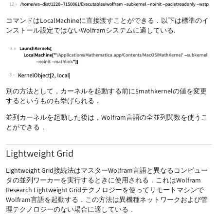
12
コマンドは
LocalMachine
に直接渡すことができる．以下は標準のイ
ンストール設定ではないWolframシステムに適している.
3
3
別の方法として，カーネルを起動する前に
$mathkernel
の値を変更
するというものも挙げられる．
並列カーネルを起動した後は，Wolfram言語の全並列関数を使うこ
とができる．
Lightweight Grid
Lightweight Grid接続法はマスターWolfram言語と異なるコンピュー
タの並列ワーカーを実行するときに使用される．これはWolfram
Research Lightweight Gridテクノロジーを使ってリモートマシンで
Wolfram言語を起動する．この方法は異機種ネットワークおよび管
理テクノロジーのない場合に適している．