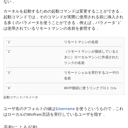
ない．
カーネルを起動するための起動コマンドは変更することができる．
起動コマンドでは，そのコマンドが実際に使用される前に挿入され
る多くのパラメータを使うことができる．例えば，パラメータ
`1`
は使用されているリモートマシンの名前を参照する．
`1`
リモートマシンの名前
`2`
（リモートマシンが接続していると
きに）ローカルマシンに作成された
リンクの名前
`3`
リモートシェルを実行するユーザの
名前
`4`
WSTP接続に使うリンクプロトコル
起動コマンドパラメータ
ユーザ名のデフォルトの値は
$Username
を使うというもので，これ
はローカルのWolfram言語を実行しているユーザを指す．
手動による起動