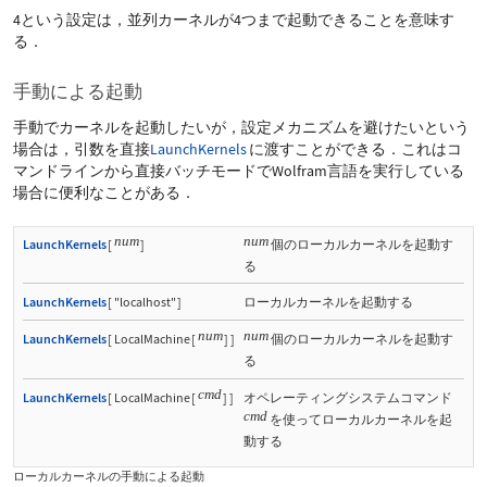
4という設定は，並列カーネルが4つまで起動できることを意味す
る．
手動による起動
手動でカーネルを起動したいが，設定メカニズムを避けたいという
場合は，引数を直接
LaunchKernels
に渡すことができる．これはコ
マンドラインから直接バッチモードでWolfram言語を実行している
場合に便利なことがある．
num
num
LaunchKernels
[
]
個のローカルカーネルを起動す
る
LaunchKernels
[
"localhost"
]
ローカルカーネルを起動する
num
num
LaunchKernels
[
LocalMachine
[
]
]
個のローカルカーネルを起動す
る
cmd
LaunchKernels
[
LocalMachine
[
]
]
オペレーティングシステムコマンド
cmd
を使ってローカルカーネルを起
動する
ローカルカーネルの手動による起動