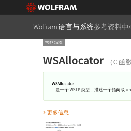
Wolfram 语言与系统
参考资料中
WSTP C 函数
WSAllocator
（C 函
un
是一个 WSTP 类型，描述一个指向取
更多信息
内存分配器函数必需线程安全.
unsigned __
在64位 Windows 平台，分配器把
wsint64
作为一个自变量.
WSAllocator()
WSTP 的标头文件
wstp.h
已对
作出声明.