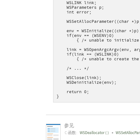
    WSLINK link;
    WSParameters p;
    int error;
    WSSetAllocParameter((char *)p
    env = WSInitialize((char *)p)
    if(env == (WSENV)0)
        { /* unable to initialize
    link = WSOpenArgcArgv(env, ar
    if(link == (WSLINK)0)
        { /* unable to create the
    /* ... */
    WSClose(link);
    WSDeinitialize(env);
    return 0;
}
参见
C 函数:
WSDeallocator
(
)
WSSetAllocPa