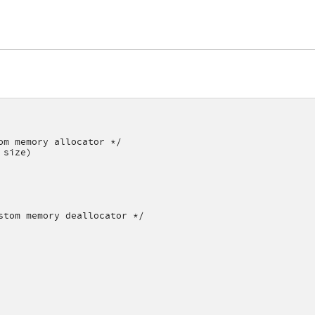
om memory allocator */
 size)
stom memory deallocator */