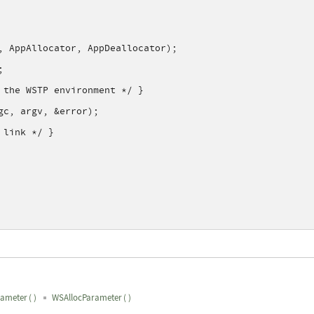
, AppAllocator, AppDeallocator);
;
 the WSTP environment */ }
gc, argv, &error);
 link */ }
rameter
(
)
WSAllocParameter
(
)