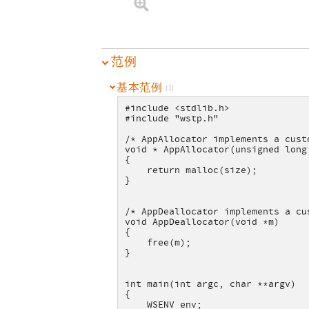
范例
基本范例
(1)
#include <stdlib.h>
#include "wstp.h"
/* AppAllocator implements a cust
void * AppAllocator(unsigned long
{
    return malloc(size);
}
/* AppDeallocator implements a cu
void AppDeallocator(void *m)
{
    free(m);
}
int main(int argc, char **argv)
{
    WSENV env;