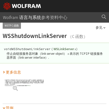
Wolfram 语言与系统
参考资料中心
WSTP C 函数
参见
WSShutdownLinkServer
（C 函数）
WSLinkServer
void
WSShutdownLinkServer
(
)
s
TCPIP
停止由链接服务器对象（link server object）
s
表示的
链接服务
器界面（link server interface）.
更多信息
在使用 Wolfram 符号传递协议（Wolfram Symbolic Transfer Protocol- WSTP）的一般过程中，创建的连接在一对
一标准（one-to-one standard）下发生作用，即当程序 A 与程序 B 连接时，只有 A 和 B 可以使用在 A 与 B 之间建
立的通信终端. 这种一对一模式与传统的客户端 / 服务器通信模式不同，后者用一对多模式推广连接，即服务器有
一个连接，且有多个客户端连接到此连接. 该 WSTP 链接服务器功能允许用户创建一个可以利用 Wolfram 符号传
递协议提供一对多连接的程序.
可将
WSShutdownLinkServer()
想成是在链接的服务器端用
WSClose()
.
范例