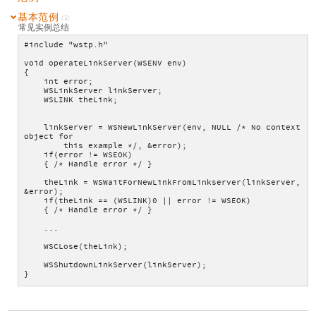
基本范例
(1)
常见实例总结
#include "wstp.h"
void operateLinkServer(WSENV env)
{
    int error;
    WSLinkServer linkServer;
    WSLINK theLink;
    linkServer = WSNewLinkServer(env, NULL /* No context 
object for
        this example */, &error);
    if(error != WSEOK)
    { /* Handle error */ }
    theLink = WSWaitForNewLinkFromLinkserver(linkServer, 
&error);
    if(theLink == (WSLINK)0 || error != WSEOK)
    { /* Handle error */ }
    ...
    WSCLose(theLink);
    WSShutdownLinkServer(linkServer);
}    