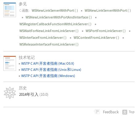
参见
WSNewLinkServerWithPort
(
)
WSNewLinkServerWithPort
(
)
C 函数:
WSNewLinkServerWithPortAndInterface
(
)
WSRegisterCallbackFunctionWithLinkServer
(
)
WSWaitForNewLinkFromLinkServer
(
)
WSPortFromLinkServer
(
)
WSInterfaceFromLinkServer
(
)
WSContextFromLinkServer
(
)
WSReleaseInterfaceFromLinkServer
(
)
技术笔记
WSTP C API 开发者指南 (Mac OS X)
WSTP C API 开发者指南 (Unix 和 Linux)
WSTP C API 开发者指南 (Windows)
历史
2014年引入
(10.0)
Feedback
Top