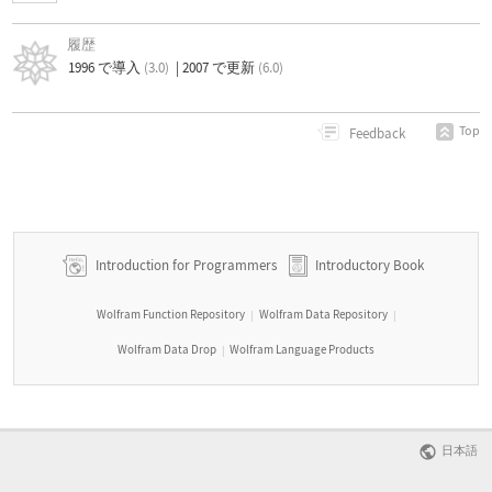
履歴
1996 で導入
(3.0)
|
2007 で更新
(6.0)
Top
Feedback
Introduction for Programmers
Introductory Book
Wolfram Function Repository
Wolfram Data Repository
|
|
Wolfram Data Drop
Wolfram Language Products
|
日本語