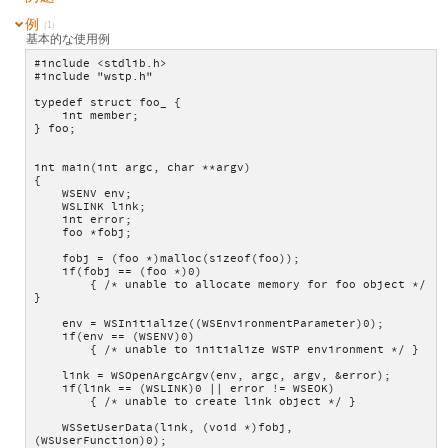
例
(1)
基本的な使用例
#include <stdlib.h>
#include "wstp.h"
typedef struct foo_ {
    int member;
} foo;
int main(int argc, char **argv)
{
    WSENV env;
    WSLINK link;
    int error;
    foo *fobj;
    fobj = (foo *)malloc(sizeof(foo));
    if(fobj == (foo *)0)
        { /* unable to allocate memory for foo object */ 
}
    env = WSInitialize((WSEnvironmentParameter)0);
    if(env == (WSENV)0)
        { /* unable to initialize WSTP environment */ }
    link = WSOpenArgcArgv(env, argc, argv, &error);
    if(link == (WSLINK)0 || error != WSEOK)
        { /* unable to create link object */ }
    WSSetUserData(link, (void *)fobj, 
(WSUserFunction)0);