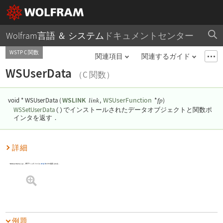
Wolfram言語 ＆ システム
ドキュメントセンター
WSTP C 関数
関連項目
関連するガイド
WSUserData
（C 関数）
WSLINK
WSUserFunction
void * WSUserData
(
,
*
)
link
fp
()
WSSetUserData
でインストールされたデータオブジェクトと関数ポ
インタを返す．
詳細
WSUserData()
は，WSTPヘッダファイル
wstp.h
の中で宣言される．
例題