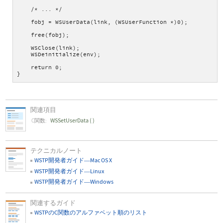
    /* ... */
    fobj = WSUserData(link, (WSUserFunction *)0);
    free(fobj);
    WSClose(link);
    WSDeinitialize(env);
    return 0;
}
関連項目
WSSetUserData
(
)
C関数:
テクニカルノート
WSTP開発者ガイド
Mac OS X
—
WSTP開発者ガイド
Linux
—
WSTP開発者ガイド
Windows
—
関連するガイド
WSTPのC関数のアルファベット順のリスト