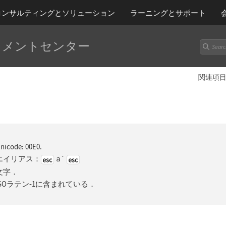
コンサルティングとソリューション
ラーニング
とサポート
ュメントセンター
関連項
nicode: 00E0.
a`
エイリアス：
文字．
ISOラテン
‐
1に含まれている．