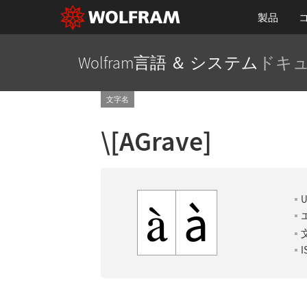
製品
Wolfram言語 ＆ システム
ドキ
文字名
\[AGrave]
U