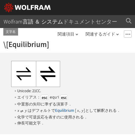
Wolfram言語 ＆ システム
ドキュメントセンター
文字名
関連項目
関連するガイド
\[Equilibrium]
Unicode: 21CC.
エイリアス：
equi
中置形の矢印に準ずる演算子．
はデフォルトで
Equilibrium
[
,
]
として解釈される．
x
y
x
y
化学で可逆反応を表すのに使用される．
伸長可能文字．