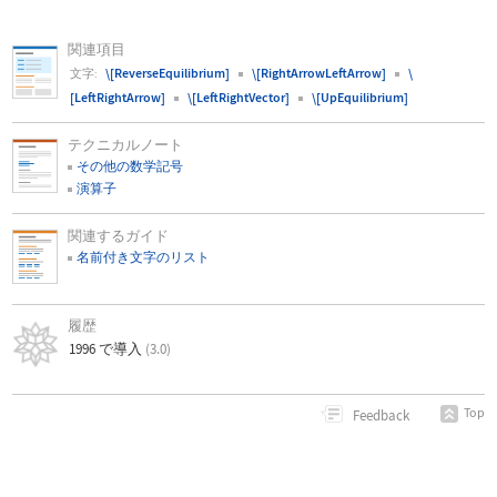
関連項目
\[ReverseEquilibrium]
\[RightArrowLeftArrow]
\
文字:
[LeftRightArrow]
\[LeftRightVector]
\[UpEquilibrium]
テクニカルノート
その他の数学記号
演算子
関連するガイド
名前付き文字のリスト
履歴
1996 で導入
(3.0)
Top
Feedback