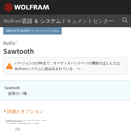
Wolfram言語 ＆ システム
ドキュメントセンター
OBSOLETE AUDIO パッケージ シンボル
Audio`
Sawtooth
バージョン11の時点で，オーディオパッケージの機能のほとんどは
Wolframシステムに組み込まれている．
>>
Sawtooth
波形の一種．
詳細とオプション
Sawtooth
を使うためには，まず
オーディオパッケージ
をロードしなくてはならない．それには
Needs
[
"Audio`"
]
を実行する必要がある．
Waveform
[
Sawtooth
,
,
]
はのこぎり波の
Sound
オブジェクトを生成する．
freq
dur