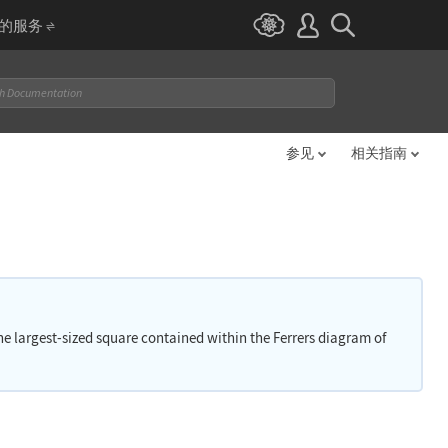
I 的服务
参见
相关指南
 the largest-sized square contained within the Ferrers diagram of