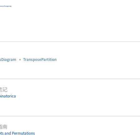
atorica
Package
using
rsDiagram
TransposePartition
笔记
inatorica
指南
ts and Permutations