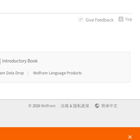
Top
Give
Feedback
Introductory Book
|
ram Data Drop
Wolfram Language Products
|
|
©
2026
Wolfram
法规
&
隐私政策
简体中文
×