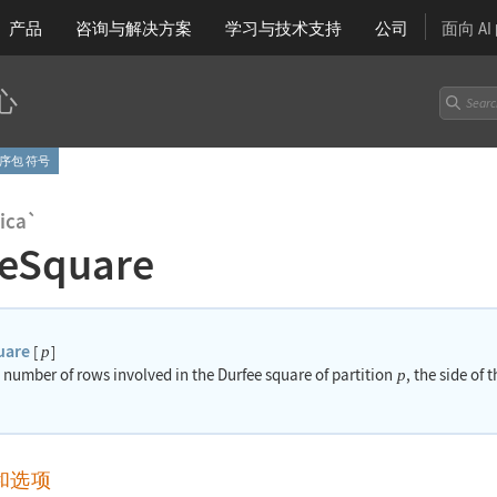
产品
咨询与解决方案
学习
与技术支持
公司
面向 A
心
 程序包 符号
ica`
eeSquare
uare
[
]
p
 number of rows involved in the Durfee square of partition
, the side of
p
和选项