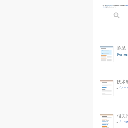
To use
DurfeeSquare
, you first need to load the
Combin
Needs
[
"Combinatorica`"
]
.
参见
Ferre
技术
Comb
相关
Subse