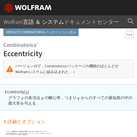
Wolfram言語 ＆ システム
ドキュメントセンター
OBSOLETE COMBINATORICA パッケージ シンボル
Combinatorica`
Eccentricity
バージョン10で，
Combinatorica
パッケージの機能のほとんどが
Wolframシステムに組み込まれた．
»
Eccentricity[
]
g
グラフ
g
の各頂点
の離心率，つまり
からのすべての最短路の中の
最大長を与える．
詳細とオプション
Eccentricity
の機能はWolfram言語の組込み関数
VertexEccentricity
で利用できるようになった．
Eccentricity
を使うためには，まず
Combinatorica
パッケージ
をロードしなくてはならない．それには
Needs
[
"Combinatorica`"
]
を実行する必要がある．