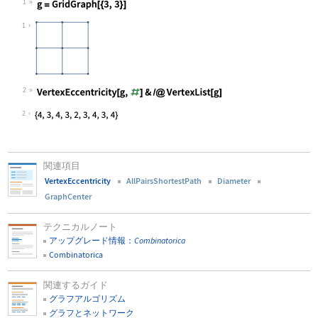
1
Wolfram Language code:
g = GridGraph[{3, 3}]
1
2
Wolfram Language code:
VertexEccentricity[g, #]& /@ Vertex
2
関連項目
VertexEccentricity
AllPairsShortestPath
Diameter
GraphCenter
テクニカルノート
アップグレード情報：
Combinatorica
Combinatorica
関連するガイド
グラフアルゴリズム
グラフとネットワーク