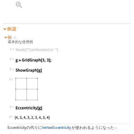
例題
例
(2)
基本的な使用例
1
Wolfram Language code:
Needs["Combinatorica`"]
2
Wolfram Language code:
g = GridGraph[3, 3];
3
Wolfram Language code:
ShowGraph[g]
3
4
Wolfram Language code:
Eccentricity[g]
4
Eccentricity
の代りに
VertexEccentricity
が使われるようになった：