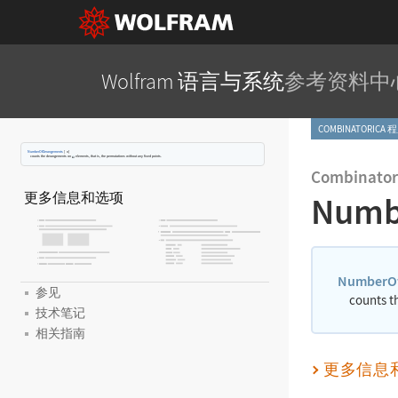
Wolfram 语言与系统
参考资料中
COMBINATORICA
NumberOfDerangements
[
]
n
counts the derangements on
elements, that is, the permutations without any fixed points.
Combinator
更多信息和选项
Numb
NumberO
参见
counts t
技术笔记
相关指南
更多信息