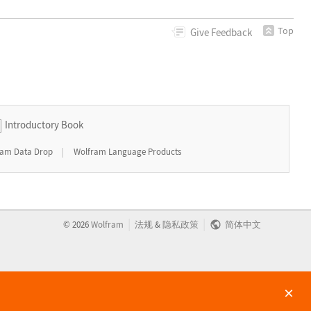
Top
Give
Feedback
Introductory Book
|
ram Data Drop
Wolfram Language Products
|
|
©
2026
Wolfram
法规
&
隐私政策
简体中文
×