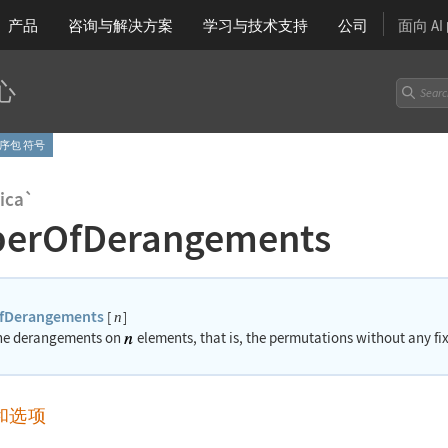
产品
咨询与解决方案
学习
与技术支持
公司
面向 A
心
 程序包 符号
ica`
erOfDerangements
fDerangements
[
]
n
he derangements on
elements, that is, the permutations without any fi
和选项