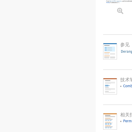
To use
NumberOfDerangements
, you first need to loa
Needs
[
"Combinatorica`"
]
.
参见
Deran
技术
Comb
相关
Permu