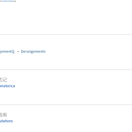
d the
Combinatorica
Package
using
gementQ
Derangements
笔记
inatorica
指南
tations