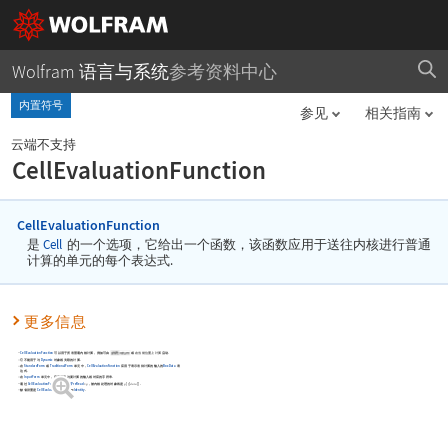
Wolfram 语言与系统
参考资料中心
内置符号
参见
相关指南
云端不支持
CellEvaluationFunction
CellEvaluationFunction
是
Cell
的一个选项，它给出一个函数，该函数应用于送往内核进行普通
计算的单元的每个表达式.
更多信息
CellEvaluationFunction
可以用于所有普通内核计算，例如可由
或
在当前位置上计算
启动.
它不能用于与
Dynamic
对象相关联的计算.
在
StandardForm
或
TraditionalForm
单元中，
CellEvaluationFunction
应用于表示有待计算的输入的
BoxData
表
达式.
在
InputForm
单元中，它应用于与要计算的输入相对应的字符串.
通过
CellEvaluationFunction
和
$PreRead
=
，被内核处理的对象将是
[
[
]
]
.
f
g
g
f
data
->
缺省设置是
CellEvaluationFunction
Identity
.
->