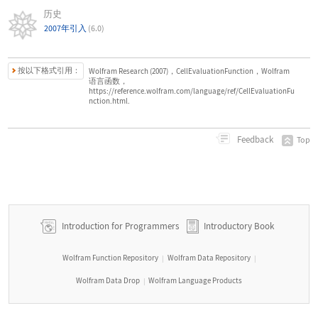
历史
2007年引入
(6.0)
按以下格式引用：
Wolfram Research (2007)，CellEvaluationFunction，Wolfram
语言函数，
https://reference.wolfram.com/language/ref/CellEvaluationFu
nction.html.
Feedback
Top
Introduction for Programmers
Introductory Book
Wolfram Function Repository
Wolfram Data Repository
|
|
Wolfram Data Drop
Wolfram Language Products
|