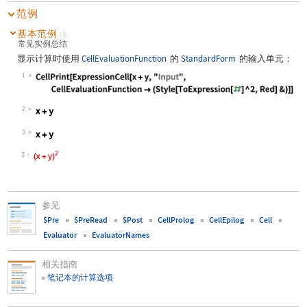
范例
基本范例
(1)
常见实例总结
显示计算时使用
CellEvaluationFunction
的
StandardForm
的输入单元：
1
Wolfram Language code:
CellPrint[ExpressionCell[x + y, "In
2
Wolfram Language code:
x + y
3
Wolfram Language code:
x + y
3
参见
$Pre
$PreRead
$Post
CellProlog
CellEpilog
Cell
Evaluator
EvaluatorNames
相关指南
笔记本的计算选项