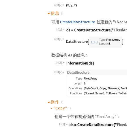
Wolfram Language code:
ds["Elements"]
Out[2]=
信息
(1)
可用
CreateDataStructure
创建新的
"FixedA
In[1]:=
Wolfram Language code:
ds = CreateDat
Out[1]=
数据结构
的信息：
ds
In[2]:=
Wolfram Language code:
Information[ds
Out[2]=
操作
(9)
"Copy"
(1)
创建一个带有初始值的
"FixedArray"
：
In[1]:=