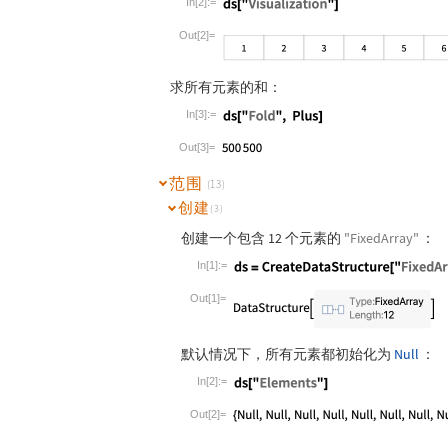
In[2]:=
Wolfram Language code:
ds["Visualizatio
Out[2]=
求所有元素的和：
In[3]:=
Wolfram Language code:
ds["Fold", Plus]
Out[3]=
范围
(13)
创建
(3)
创建一个包含 12 个元素的
"FixedArray"
：
In[1]:=
Wolfram Language code:
ds = CreateDat
Out[1]=
默认情况下，所有元素都初始化为
Null
：
In[2]:=
Wolfram Language code:
ds["Elements"]
Out[2]=