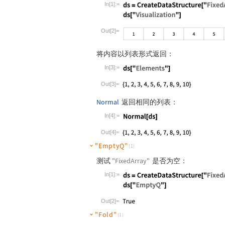
In[1]:=
Wolfram Language code:
ds = CreateDa
Out[2]=
将内容以列表形式返回：
In[3]:=
Wolfram Language code:
ds["Elements"
Out[3]=
Normal
返回相同的列表：
In[4]:=
Wolfram Language code:
Normal[ds]
Out[4]=
"EmptyQ"
(1)
测试
"FixedArray"
是否为空：
In[1]:=
Wolfram Language code:
ds = CreateDa
Out[2]=
"Fold"
(1)