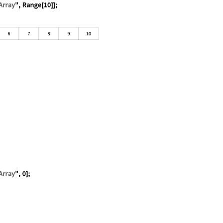
taStructure["FixedArray", Range[10]]; ds["Visualization"
]
taStructure["FixedArray", 0]; ds["EmptyQ"]