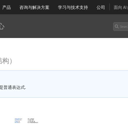
产品
咨询与解决方案
学习
与技术支持
公司
面向 A
心
结构）
是普通表达式.
Information
[
]
关于
的信息
ds
ds
InputForm
[
]
的输入形式
ds
ds
Length
[
]
中的元素个数
ds
ds
Normal
[
]
将
转换成普通表达式
ds
ds