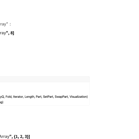
rray"
：
aStructure["FixedArray", 8]
]