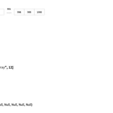
n"]
aStructure["FixedArray", 12]