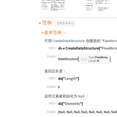
Typed
[
,
"FixedArray"
]
指定
的类型为
"FixedArray"
时间: O
(
1
)
x
x
[
"SwapPart"
,
,
]
将
的第
个元素和
ds
i
j
ds
i
第
个元素互换
j
对于类型为
"FixedArray"
的数据结构，可进行以下操作：
[
"Visualization"
]
返回
的可视化
时间: O
(
)
ds
ds
n
[
"Copy"
]
返回
的副本
时间: O
(
)
ds
ds
n
还支持以下函数：
[
"Elements"
]
返回
的参数列表
时间: O
(
)
ds
ds
n
时间: O
(
1
)
[
"EmptyQ"
]
如果
中没有元素则
ds
ds
===
如果
等于
则为
True
ds
ds
ds
ds
返回
True
[
"Part"
,
]
=
将
的第
个元素设为
ds
i
val
ds
i
val
[
"Fold"
,
]
将
应用于
的元
时间：O
(
)
ds
fun
fun
ds
n
FullForm
[
]
的完全形式
素，并累计结果
ds
ds
范例
关闭所有单元
基本范例
(2)
可用
CreateDataStructure
创建新的
"FixedArr
In[1]:=
Wolfram Language code:
ds = CreateDataS
Out[1]=
返回总长度：
In[2]:=
Wolfram Language code:
ds["Length"]
Out[2]=
这些元素被初始化为
Null
：
In[3]:=
Wolfram Language code:
ds["Elements"]
Out[3]=