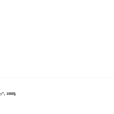
f[2]
tructure["FixedArray", 1000]; Do[ds["SetPart", i, i], {i