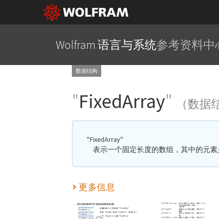
Wolfram 语言与系统
参考资料中
数据结构
"
FixedArray
"
（数据
"FixedArray"
表示一个固定长度的数组，其中的元素
更多信息
[
"Fold"
,
,
]
将
应用于
的以
时间：O
(
)
ds
fun
init
fun
ds
n
固定长度的数组可用于有效地提取和更新元素：
开始的元素，并累
init
计结果
CreateDataStructure
[
创建新的有
个元素的空
"FixedArray"
n
时间: O
(
1
)
[
"Length"
]
存储在
中的元素的
ds
ds
"FixedArray"
,
]
n
数量
CreateDataStructure
[
创建一个长度为
的新
"FixedArray"
，初始化为
n
x
时间: O
(
1
)
[
"Part"
,
]
给出
中的第
个元
ds
i
ds
i
"FixedArray"
,
,
]
x
n
素
CreateDataStructure
[
创建一个包含
的新
"FixedArray"
elems
时间: O
(
1
)
[
"SetPart"
,
,
]
更新
的第
个元素
ds
i
elem
ds
i
"FixedArray"
,
]
elems