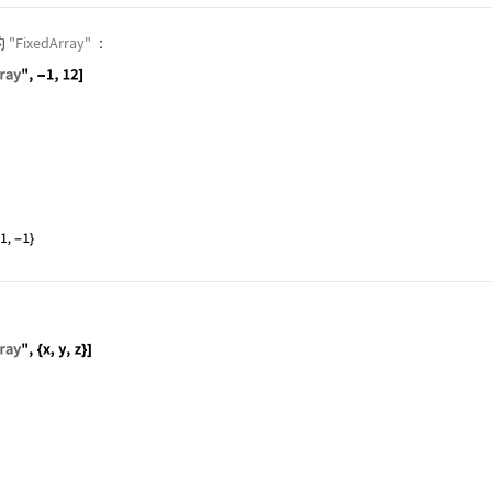
的
"FixedArray"
：
aStructure["FixedArray", -1, 12]
aStructure["FixedArray", {x, y, z}]