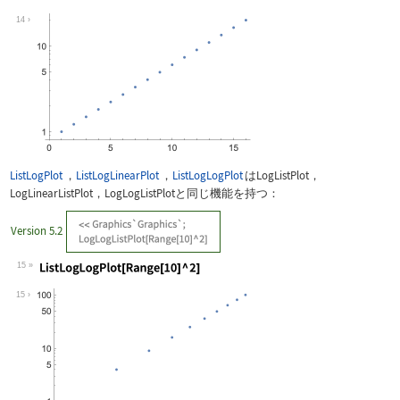
Wolfram Language code:
ListLogPlot[Exp[Range[0, 3, 0.2]]]
14
ListLogPlot
，
ListLogLinearPlot
，
ListLogLogPlot
は
LogListPlot
，
LogLinearListPlot
，
LogLogListPlot
と同じ機能を持つ：
Version 5.2
15
Wolfram Language code:
ListLogLogPlot[Range[10] ^ 2]
15