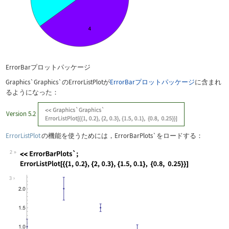
ErrorBarプロットパッケージ
Graphics`Graphics`
の
ErrorListPlot
が
ErrorBarプロットパッケージ
に含まれ
るようになった：
Version 5.2
ErrorListPlot
の機能を使うためには，
ErrorBarPlots`
をロードする：
2
Wolfram Language code:
<<ErrorBarPlots`; ErrorListPlot[{{1, 
3