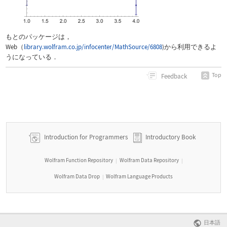
もとのパッケージは，
Web（
library.wolfram.co.jp/infocenter/
MathSource
/6808
)から利用できるよ
うになっている．
Top
Feedback
Introduction for Programmers
Introductory Book
Wolfram Function Repository
Wolfram Data Repository
|
|
Wolfram Data Drop
Wolfram Language Products
|
日本語