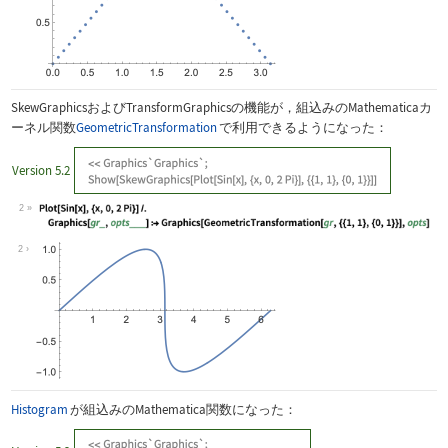
SkewGraphics
および
TransformGraphics
の機能が，組込みのMathematicaカ
ーネル関数
GeometricTransformation
で利用できるようになった：
Version 5.2
2
Wolfram Language code:
Plot[Sin[x], {x, 0, 2Pi}] /. Graphics
2
Histogram
が組込みのMathematica関数になった：