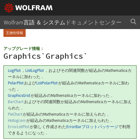
Wolfram言語 ＆ システム
ドキュメントセンター
互換性情報
アップグレード情報：
Graphics`Graphics`
LogPlot
，
ListLogPlot
，およびその関連関数が組込みのMathematicaカ
ーネルに加わった．
PolarPlot
および
ListPolarPlot
が組込みのMathematicaカーネルに加わ
った．
GraphicsGrid
が組込みのMathematicaカーネルに加わった．
BarChart
およびその関連関数が組込みのMathematicaカーネルに加え
られた．
PieChart
が組込みのMathematicaカーネルに加えられた．
Histogram
が組込みのMathematicaカーネルに加えられた．
ErrorListPlot
が新しく作成された
ErrorBarプロットパッケージ
で利用
できるようになった．