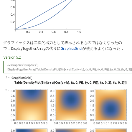
グラフィックスは二次的出力として表示されるものではなくなったの
で，
DisplayTogetherArray
の代りに
GraphicsGrid
が使えるようになった：
Version 5.2
2
Wolfram Language code:
GraphicsGrid[Table[DensityPlot[Sin[x 
2