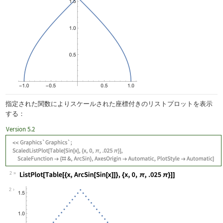
指定された関数によりスケールされた座標付きのリストプロットを表示
する：
Version 5.2
2
Wolfram Language code:
ListPlot[Table[{x, ArcSin[Sin[x]]}, {
2