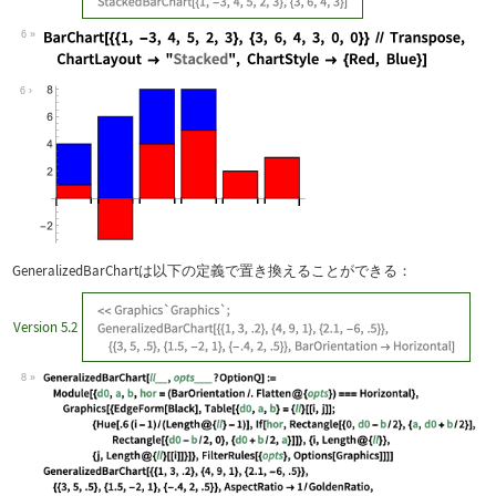
6
Wolfram Language code:
BarChart[{{1, -3, 4, 5, 2, 3}, {3, 6,
6
GeneralizedBarChart
は以下の定義で置き換えることができる：
Version 5.2
8