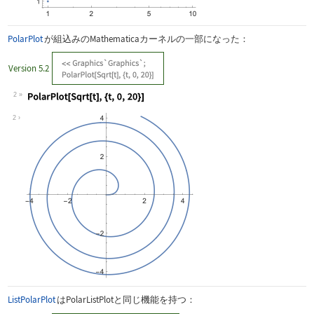
PolarPlot
が組込みのMathematicaカーネルの一部になった：
Version 5.2
2
Wolfram Language code:
PolarPlot[Sqrt[t], {t, 0, 20}]
2
ListPolarPlot
は
PolarListPlot
と同じ機能を持つ：