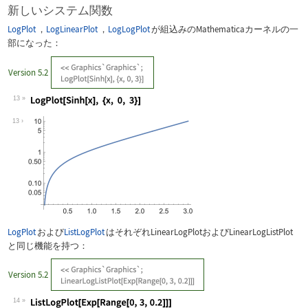
新しいシステム関数
LogPlot
，
LogLinearPlot
，
LogLogPlot
が組込みのMathematicaカーネルの一
部になった：
Version 5.2
13
Wolfram Language code:
LogPlot[Sinh[x], {x, 0, 3}]
13
LogPlot
および
ListLogPlot
はそれぞれ
LinearLogPlot
および
LinearLogListPlot
と同じ機能を持つ：
Version 5.2
14