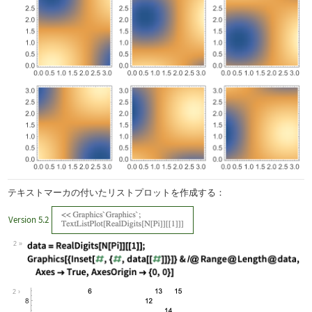
テキストマーカの付いたリストプロットを作成する：
Version 5.2
2
Wolfram Language code:
data = RealDigits[N[Pi]][[1]]; Graphi
2