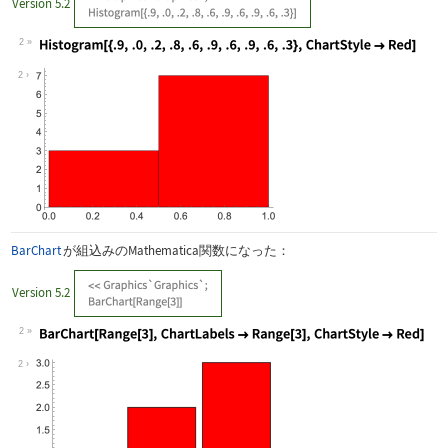
Version 5.2
2
Wolfram Language code:
Histogram[{.9, .0, .2, .8, .6, .9, .6
2
BarChart
が組込みのMathematica関数になった：
Version 5.2
2
Wolfram Language code:
BarChart[Range[3], ChartLabels -> Ran
2