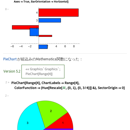
Wolfram Language code:
GeneralizedBarChart[ll__, opts___ ? O
8
PieChart
が組込みのMathematica関数になった：
Version 5.2
2
Wolfram Language code:
PieChart[Range[4], ChartLabels -> Ran
2