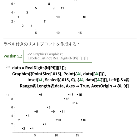
ラベル付きのリストプロットを作成する：
Version 5.2
2
Wolfram Language code:
data = RealDigits[N[Pi]][[1]]; Graphi
2