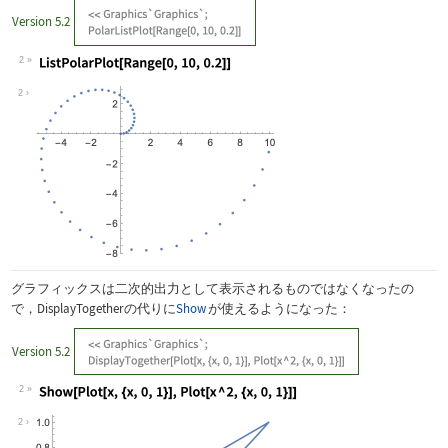
Version 5.2
2
Wolfram Language code:
ListPolarPlot[Range[0, 10, 0.2]]
2
グラフィックスは二次的出力として表示されるものではなくなったの
で，
DisplayTogether
の代りに
Show
が使えるようになった：
Version 5.2
2
Wolfram Language code:
Show[Plot[x, {x, 0, 1}], Plot[x ^ 2, 
2