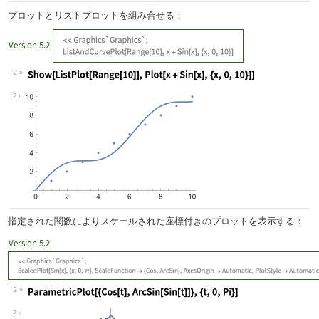
プロットとリストプロットを組み合せる：
Version 5.2
2
Wolfram Language code:
Show[ListPlot[Range[10]], Plot[x + Si
2
指定された関数によりスケールされた座標付きのプロットを表示する：
Version 5.2
2
Wolfram Language code:
ParametricPlot[{Cos[t], ArcSin[Sin[t]
2