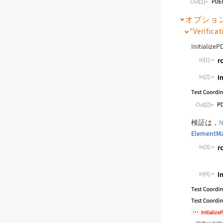
Out[1]=
オプショ
"Verifica
InitializeP
In[1]:=
Wolfram L
In[2]:=
Wolfram L
Out[2]=
検証は，
N
ElementMa
In[3]:=
Wolfram L
In[4]:=
Wolfram L