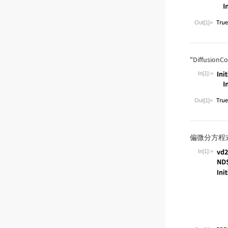
Wolfram Lan
Out[1]=
"DiffusionCo
In[1]:=
Wolfram Lan
Out[1]=
偏微分方程
In[1]:=
Wolfram Lan