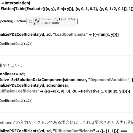
guage code:
ifun = Interpolation[Flatten[Table[Evaluate[{{
guage code:
InitializePDECoefficients[vd, sd, "LoadCoeffic
形でもよい：
guage code:
sdnonlinear = sd; NDSolve`SetSolutionDataCompo
efficient"
の入力がベクトルである場合には，これは要求された入力行列