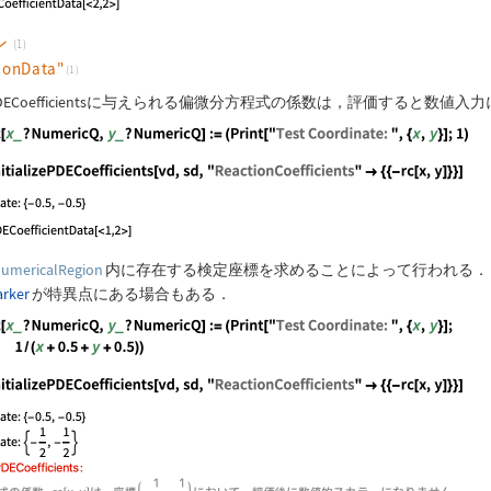
ン
(1)
tionData"
(1)
DECoefficients
に与えられる偏微分方程式の係数は，評価すると数値入力
anguage code:
rc[x_ ? NumericQ, y_ ? NumericQ] := (Print["T
anguage code:
InitializePDECoefficients[vd, sd, "ReactionCo
umericalRegion
内に存在する検定座標を求めることによって行われる．
rker
が特異点にある場合もある．
anguage code:
rc[x_ ? NumericQ, y_ ? NumericQ] := (Print["T
anguage code:
InitializePDECoefficients[vd, sd, "ReactionCo