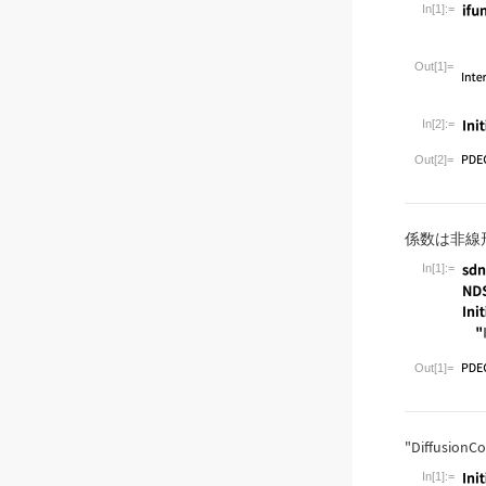
In[1]:=
Wolfram Lan
Out[1]=
In[2]:=
Wolfram Lan
Out[2]=
係数は非線
In[1]:=
Wolfram Lan
Out[1]=
"DiffusionCo
In[1]:=