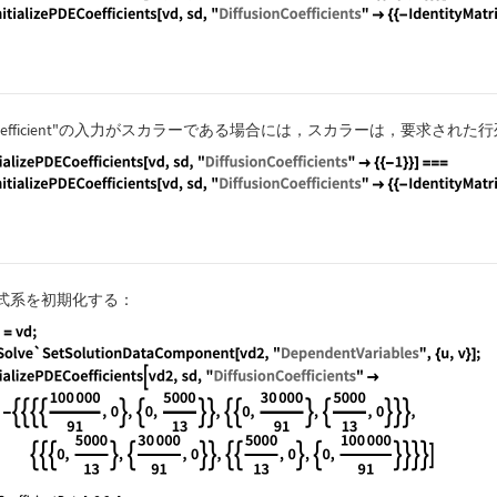
guage code:
InitializePDECoefficients[vd, sd, "DiffusionCo
efficient"
の入力がスカラーである場合には，スカラーは，要求された行
guage code:
InitializePDECoefficients[vd, sd, "DiffusionCo
式系を初期化する：
guage code:
vd2 = vd; NDSolve`SetSolutionDataComponent[vd2