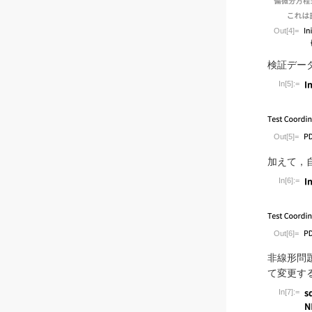
Out[4]=
検証デー
In[5]:=
Wolfram L
Out[5]=
加えて，
In[6]:=
Wolfram L
Out[6]=
非線形問
て変更す
In[7]:=