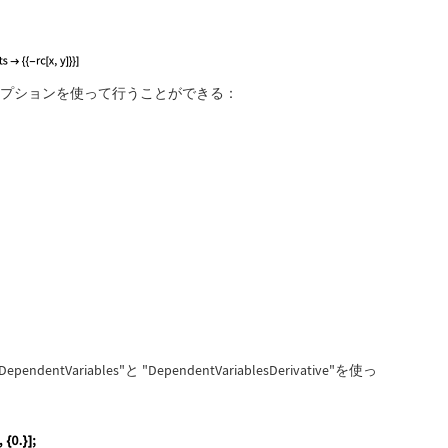
プションを使って行うことができる：
efficients" -> {{-rc[x, y]}}, "VerificationData" -> {"Co
efficients" -> {{-rc[x, y]}}, "VerificationData" -> {"Co
DependentVariables"
と
"DependentVariablesDerivative"
を使っ