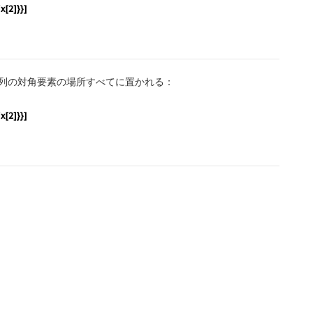
efficients" -> {{-{1, 1}}}] === InitializePDECoefficient
列の対角要素の場所すべてに置かれる：
efficients" -> {{-1}}] === InitializePDECoefficients[vd,
, "DependentVariables", {u, v}]; InitializePDECoefficien