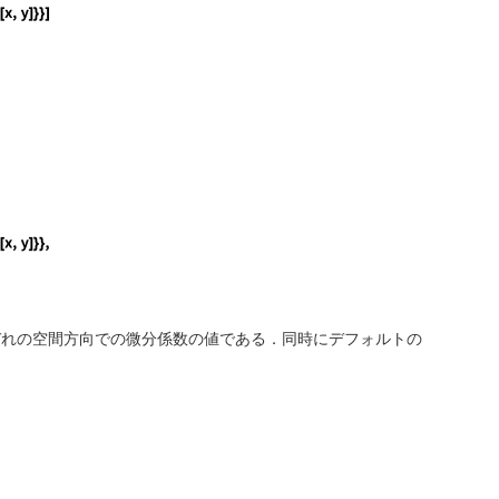
onent[sdnonlinear, "DependentVariables", {0.}]; Initiali
eactionCoefficients" -> {{-1 / u[x, y]}}, "VerificationD
ぞれの空間方向での微分係数の値である．同時にデフォルトの
eactionCoefficients" -> {{-1 / (0.1 - Derivative[1, 0][u