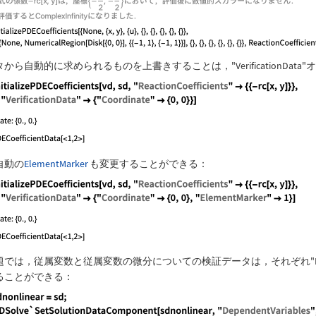
タから自動的に求められるものを上書きすることは，
"VerificationData"
オ
anguage code:
InitializePDECoefficients[vd, sd, "ReactionCo
自動の
ElementMarker
も変更することができる：
anguage code:
InitializePDECoefficients[vd, sd, "ReactionCo
題では，従属変数と従属変数の微分についての検証データは，それぞれ
"
ることができる：