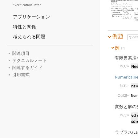
係数は，以下の形式の
個の空間次数における
個
想定される．
"VerificationData"
InitializePDECoefficients
[
,
,
]
では，
vd
sd
rules
rules
ならない．可能な係数名は以下の通りである．
"LoadCoefficients"
{
{
}
,
{
}
,
}
はス
f
f
…
1
2
"LoadDerivativeCoeffic
{
{
γ
}
,
{
γ
}
,
}
は長
…
アプリケーション
1
2
ients"
"DiffusionCoefficients
{
{
-
,
-
,
}
,
{
-
c
c
は，
…
11
12
"
,
-
,
}
,
}
c
c
クトル
…
…
21
22
して指
特性と関係
例題
考えられる問題
すべ
例
(2)
関連項目
有限要素法
テクニカルノート
In[1]:=
関連するガイド
Wolfram Lan
引用書式
NumericalRe
In[2]:=
Wolfram Lan
Out[2]=
変数と解の
In[3]:=
Wolfram Lan
ラプラス(La