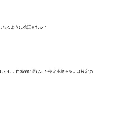
になるように検証される：
est Coordinate: ", {x, y}];1)
efficients" -> {{-rc[x, y]}}]
しかし，自動的に選ばれた検定座標あるいは検定の
est Coordinate: ", {x, y}];1 / (x + 0.5 + y + 0.5))
efficients" -> {{-rc[x, y]}}]