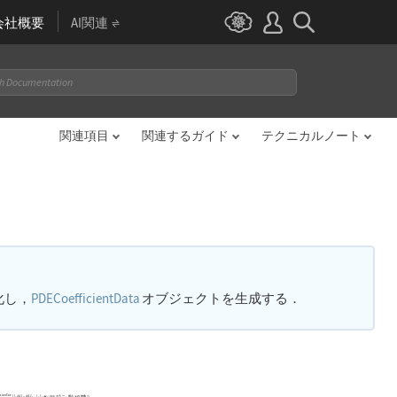
会社概要
AI関連
関連項目
関連するガイド
テクニカルノート
化し，
PDECoefficientData
オブジェクトを生成する．
usionCoe
"MassConservativeCon
{
{
-
,
-
,
}
,
{
-
{
{
-
,
-
,
}
,
dc
dc
m
m
NDSolve`SetSolutionDataComponent
を使って設定できる．
はスカラー，長さ
の対角ベ
は長さ
のベクトルである
α
α
…
…
11
12
11
12