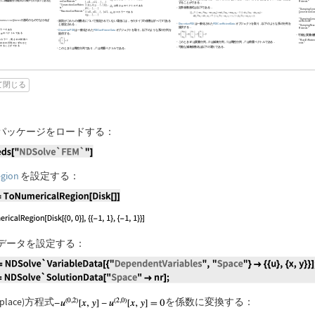
の二階偏微分方程式の系からのものであると
onCoefficients"
fficients"
{
-
,
-
,
}
,
}
α
α
…
…
することができる．
21
22
"ConvectionCoefficien
{
{
,
,
}
,
{
,
は長さ
のベクトルである
β
β
…
β
11
12
21
ts"
定常係数形式は以下である．
,
}
,
}
β
…
…
"DampingCons
22
"ReactionCoefficients"
{
{
,
,
}
,
{
,
ConvectionCoe
a
a
a
はスカラーである
…
11
12
21
"
,
}
,
}
a
…
…
22
"DampingConv
は
の形式のものでなければ
name
coefficient
->
規則がこれらの係数名について指定されていない場合には，そのタイプの係数はすべて0である
oefficients"
DiscretizePDE
は一般化された
PDECoefficientData
オブジェクトを取り，以下のような系の行列を
と想定される．
"DampingReac
提供する．
fficients"
カラーである
DiscretizePDE
は一般化された
PDECoefficientData
オブジェクトを取り，以下のような系の行列を
さ
のベクトルである
提供する．
可能な質量係
スカラー，長さ
の対角ベ
"MassDiffusion
このとき
は質量行列，
は減衰行列，
は剛性行列，
は荷重ベクトルである．
ents"
，
×
の行列のいずれかと
定することができる
可能な減衰係数名は以下の通りである．
このとき
は剛性行列であり，
は荷重ベクトルである．
て閉じる
パッケージをロードする：
guage code:
Needs["NDSolve`FEM`"]
gion
を設定する：
guage code:
nr = ToNumericalRegion[Disk[]]
データを設定する：
guage code:
vd = NDSolve`VariableData[{"DependentVariables
place)方程式
を係数に変換する：