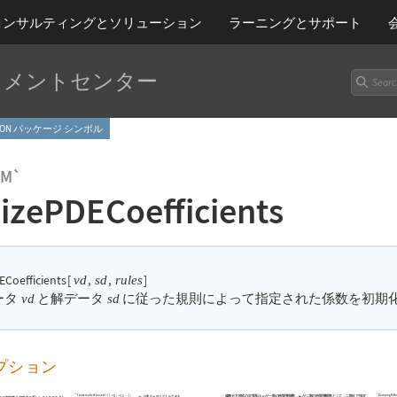
コンサルティングとソリューション
ラーニング
とサポート
ュメントセンター
ATION パッケージ シンボル
EM`
alizePDECoefficients
DECoefficients
[
,
,
]
vd
sd
rules
ータ
と解データ
に従った規則によって指定された係数を初期
vd
sd
プション
"ConservativeConvecti
{
{
-
,
-
,
}
,
"DampingDiff
偏微分方程式の定常系は
が一階の時間導関数，
が二階の時間導関数として，二階まで指定
は長さ
のベクトルである
α
α
…
11
12