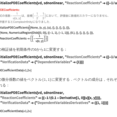
anguage code:
sdnonlinear = sd; NDSolve`SetSolutionDataComp
の検証値を初期条件の0から1に変更する：
anguage code:
InitializePDECoefficients[vd, sdnonlinear, "R
の微分係数の値をベクトル
{
1
,
1
}
に変更する．ベクトルの成分は，それ
われる：
anguage code:
InitializePDECoefficients[vd, sdnonlinear, "R