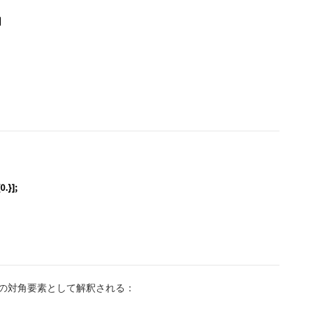
x, y}, Sin[x y]}], {x, 0, 1, 0.2}, {y, 0, 1 / 2, 0.1}], 
ients" -> {{-ifun[x, y]}}]
nent[sdnonlinear, "DependentVariables", {0.}]; Initializ
の対角要素として解釈される：