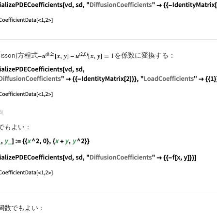
guage code:
InitializePDECoefficients[vd, sd, "DiffusionCo
isson)方程式
を係数に変換する：
guage code:
InitializePDECoefficients[vd, sd, "DiffusionCo
6)
でもよい：
guage code:
f[x_, y_] := {{x ^ 2, 0}, {x + y, y ^ 2}}
guage code:
InitializePDECoefficients[vd, sd, "DiffusionCo
関数でもよい：