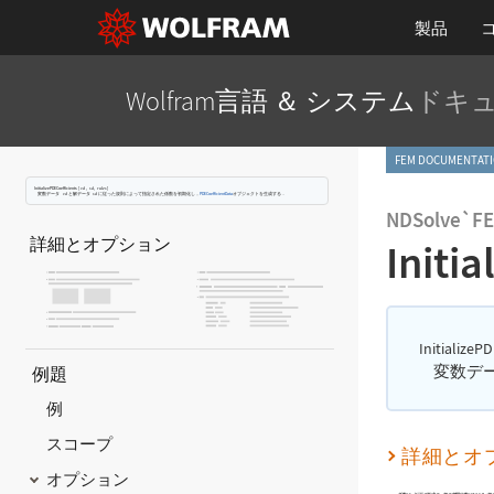
製品
Wolfram言語 ＆ システム
ドキ
FEM DOCUMENT
InitializePDECoefficients
[
,
,
]
vd
sd
rules
変数データ
と解データ
に従った規則によって指定された係数を初期化し，
PDECoefficientData
オブジェクトを生成する．
vd
sd
NDSolve`F
詳細とオプション
Initi
InitializeP
変数デ
例題
例
スコープ
詳細とオ
オプション