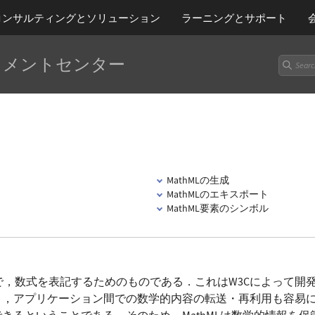
コンサルティングとソリューション
ラーニング
とサポート
ュメントセンター
MathMLの生成
MathMLのエキスポート
MathML要素のシンボル
言語で，数式を表記するためのものである．これはW3Cによって開
り，アプリケーション間での数学的内容の転送・再利用も容易
きるということである．そのため，MathMLは数学的情報を