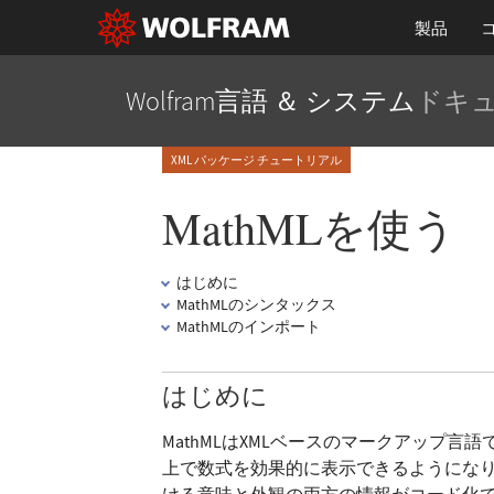
製品
Wolfram言語 ＆ システム
ドキ
XML パッケージ チュートリアル
MathMLを使う
はじめに
MathMLのシンタックス
MathMLのインポート
はじめに
MathMLはXMLベースのマークアップ
上で数式を効果的に表示できるようにな
ける意味と外観の両方の情報がコード化で