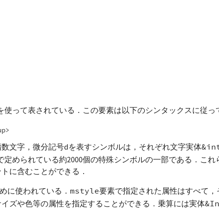
を使って表されている．この要素は以下のシンタックスに従っ
up>
指数文字，微分記号dを表すシンボルは，それぞれ文字実体
&in
TDで定められている約2000個の特殊シンボルの一部である．これら
ントに含むことができる．
めに使われている．
mstyle
要素で指定された属性はすべて，
サイズや色等の属性を指定することができる．乗算には実体
&I