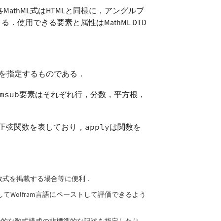
MathML式はHTMLと同様に，アングルブ
用できる要素と属性はMathML DTD
かを指定するものである．
msub
要素はそれぞれ行，分数，平方根，
正弦関数を表しており，
apply
は関数を
数式を掲載する場合等に便利．
Wolfram言語にペーストして評価できるよう