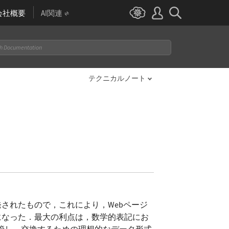
会社概要
AI関連
テクニカルノート
発されたもので，これにより，Webページ
になった．最大の利点は，数学的表記にお
保管し，交換するための理想的なデータ形式