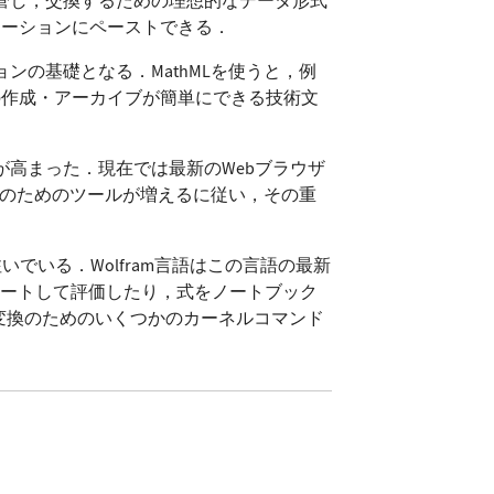
リケーションにペーストできる．
ンの基礎となる．MathMLを使うと，例
の作成・アーカイブが簡単にできる技術文
気が高まった．現在では最新のWebブラウザ
処理のためのツールが増えるに従い，その重
を注いでいる．Wolfram言語はこの言語の最新
にインポートして評価したり，式をノートブック
間の変換のためのいくつかのカーネルコマンド