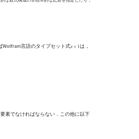
般的な数式構成の非標準的な記述を指定したり，
Wolfram言語のタイプセット式
は，
ト要素でなければならない．この他に以下