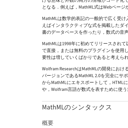
となる．例えば，MathML式はWebペー
MathMLは数学的表記の一般的で広く受
えばインタラクティブな式を掲載したダイ
書のデータベースを作ったり，数式の音
MathMLは1998年に初めてリリース
で直接，または無料のプラグインを使用して
要性は増していくばかりであると考えら
Wolfram ResearchはMathML
バージョンであるMathML 2.0を完全に
からMathMLにエキスポートして，HT
や，Wolfram言語が数式を表すために使
MathMLのシンタックス
概要