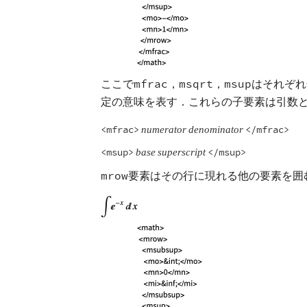
ここで
mfrac
，
msqrt
，
msup
はそれぞれ
定の意味を表す．これらの子要素は引数
<mfrac>
</mfrac>
numerator
denominator
<msup>
</msup>
base
superscript
mrow
要素はその行に現れる他の要素を囲