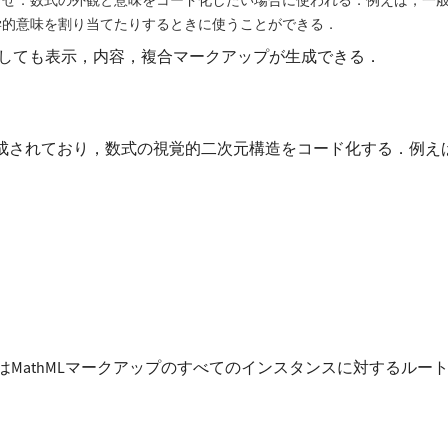
合せ．数式の外観と意味をコード化したい場合に使われる．例えば，一
学的意味を割り当てたりするときに使うことができる．
に対しても表示，内容，複合マークアップが生成できる．
で構成されており，数式の視覚的二次元構造をコード化する．例えば
はMathMLマークアップのすべてのインスタンスに対するルー