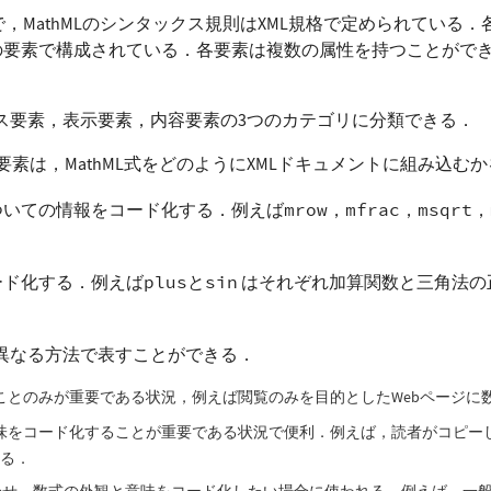
で，MathMLのシンタックス規則はXML規格で定められている．各
素で構成されている．各要素は複数の属性を持つことができる．使
ース要素，表示要素，内容要素の3つのカテゴリに分類できる．
素は，MathML式をどのようにXMLドキュメントに組み込む
ついての情報をコード化する．例えば
mrow
，
mfrac
，
msqrt
，
ード化する．例えば
plus
と
sin
はそれぞれ加算関数と三角法の
の異なる方法で表すことができる．
ことのみが重要である状況，例えば閲覧のみを目的としたWebページに
をコード化することが重要である状況で便利．例えば，読者がコピーして
きる．