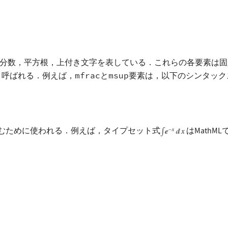
分数，平方根，上付き文字を表している．これらの各要素は固
と呼ばれる．例えば，
mfrac
と
msup
要素は，以下のシンタック
むために使われる．例えば，タイプセット式
はMathM