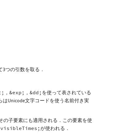
て3つの引数を取る．
t;
，
&exp;
，
&dd;
を使って表されている
はUnicode文字コードを使う名前付き実
その子要素にも適用される．この要素を使
nvisibleTimes;
が使われる．