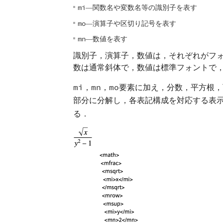
mi
関数名や変数名等の識別子を表す
—
mo
演算子や区切り記号を表す
—
mn
数値を表す
—
識別子，演算子，数値は，それぞれがフ
数は通常斜体で，数値は標準フォントで
mi
，
mn
，
mo
要素に加え，分数，平方根，
部分に分解し，各表記構成を対応する表
る．