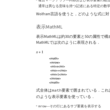
複合マークアップ
内容および表示要素の組
—
通常は異なる意味を持つ記述にある特定の数
Wolfram言語を使うと，どのような式
表示MathML
表示MathMLは約30の要素と50の属性
MathMLでは次のように表現される．
式全体は
math
要素で囲まれている．これ
のような表示要素を使っている．
mrow
その行にあるサブ要素を表示する
—