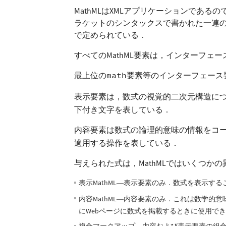
MathMLはXMLアプリケーションであるの
ラケットのシンタックスで書かれた一連の要
で定められている．
すべてのMathML要素は，インターフェ
最上位の
math
要素等のインターフェース要
表示要素は，数式の視覚的二次元構造に
下付き文字を表している．
内容要素は数式の論理的意味の情報をコ
適用する操作を表している．
与えられた式は，MathMLではいくつか
表示MathML
表示要素のみ．数式を表示する
—
内容MathML
内容要素のみ．これは数学的意味
—
にWebページに数式を掲載するときに使用で