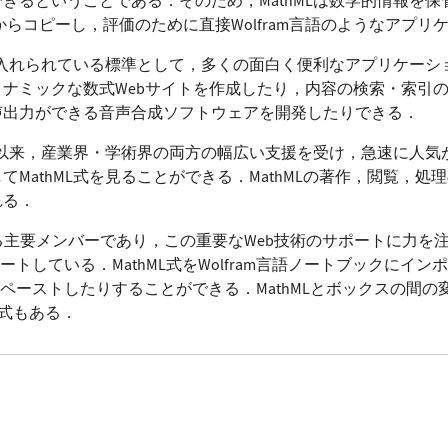
ジからコピーし，評価のために直接Wolfram言語のようなアプ
け入れられている標準として，多くの面白く便利なアプリケーショ
ナミックな数式Webサイトを作成したり，内容の検索・索引
声出力ができる音声合成ソフトウェアを開発したりできる．
されて以来，産業界・学術界の両方の幅広い支援を受け，急速に人
MathML式を見ることができる．MathMLの著作，閲覧，
れる．
の開発における主要メンバーであり，この重要なWeb技術のサポートに力
サポートしている．MathML式をWolfram言語ノートブック
MLにペーストしたりすることができる．MathMLとボックスの
う式もある．