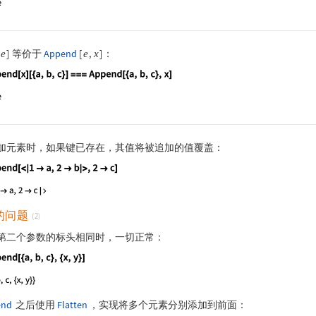
]
等价于
Append
[
,
]
：
e
e
x
guage code:
Append[x][{a, b, c}] === Append[{a, b, c}, x]
加元素时，如果键已存在，其值将被追加的值覆盖：
guage code:
Append[<|1 -> a, 2 -> b|>, 2 -> c]
的问题
(2)
第二个参数的标头相同时，一切正常：
guage code:
Append[{a, b, c}, {x, y}]
end
之后使用
Flatten
，实现将多个元素分别添加到前面：