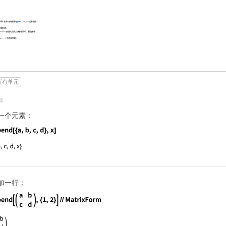
常比在每一步使用
Append
[
,
]
更有效
list
new
通列表.
的形式指定. 当键相同时，新值将替
value
->
,
}
的形式指定.
ue
…
2
所有单元
3)
一个元素：
guage code:
Append[{a, b, c, d}, x]
加一行：
guage code:
Append[(⁠| | | | - | - | | a | b | | c | d |⁠), 