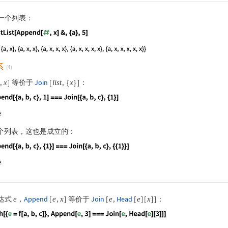
一个列表：
guage code:
NestList[Append[#, x]&, {a}, 5]
系
(4)
,
]
等价于
Join
[
,
{
}
]
：
x
list
x
guage code:
Append[{a, b, c}, 1] === Join[{a, b, c}, {1}]
个列表，这也是成立的：
guage code:
Append[{a, b, c}, {1}] === Join[{a, b, c}, {{1
达式
，
Append
[
,
]
等价于
Join
[
,
Head
[
]
[
]
]
：
e
e
x
e
e
x
guage code:
With[{e = f[a, b, c]}, Append[e, 3] === Join[e