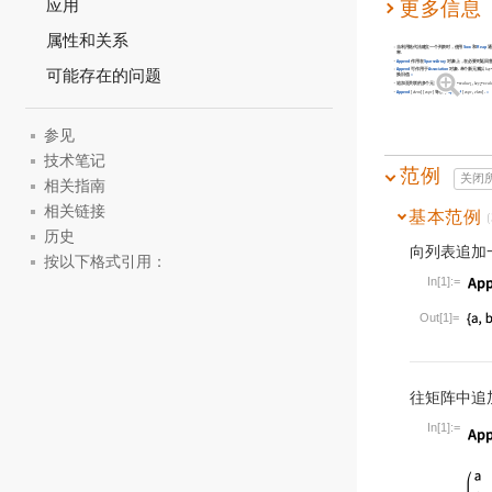
应用
更多信息
属性和关系
当利用迭代法建立一个列表时，使用
Sow
和
Reap
通
率.
Append
作用在
SparseArray
对象上，在必要时返回普
可能存在的问题
Append
可作用于
Association
对象. 单个新元素以
key
换旧值.
»
追加至关联的多个元素可以
{
,
key
value
key
val
->
->
1
1
2
Append
[
]
[
]
等价于
Append
[
,
]
.
»
elem
expr
expr
elem
参见
技术笔记
范例
关闭
相关指南
相关链接
基本范例
(
历史
向列表追加
按以下格式引用：
In[1]:=
Wolfram Lan
Out[1]=
往矩阵中追
In[1]:=
Wolfram Lan