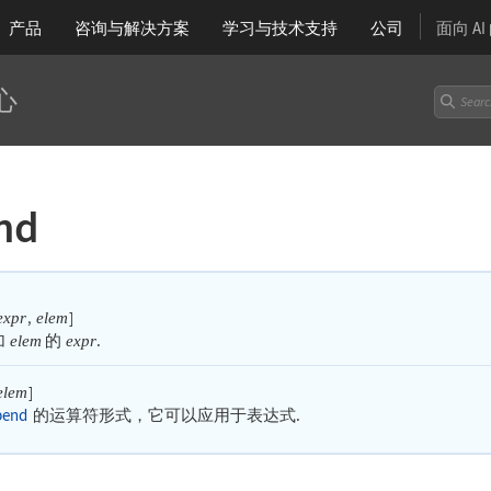
产品
咨询与解决方案
学习
与技术支持
公司
面向 A
心
nd
,
]
expr
elem
加
的
.
elem
expr
]
elem
pend
的运算符形式，它可以应用于表达式.