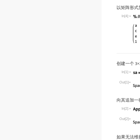
以矩阵形式
In[4]:=
Wolfram Lan
创建一个
3
×
In[1]:=
Wolfram Lan
Out[1]=
向其追加一
In[2]:=
Wolfram Lan
Out[2]=
如果无法维