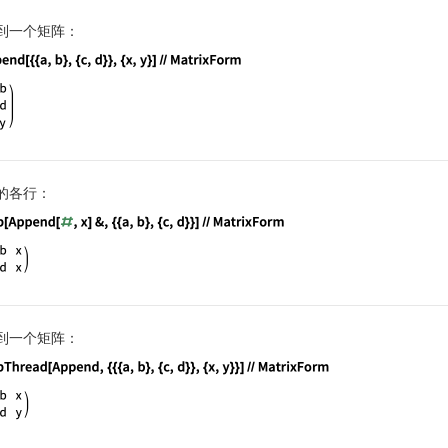
到一个矩阵：
guage code:
Append[{{a, b}, {c, d}}, {x, y}]//MatrixForm
的各行：
guage code:
Map[Append[#, x]&, {{a, b}, {c, d}}]//MatrixFo
到一个矩阵：
guage code:
MapThread[Append, {{{a, b}, {c, d}}, {x, y}}]/