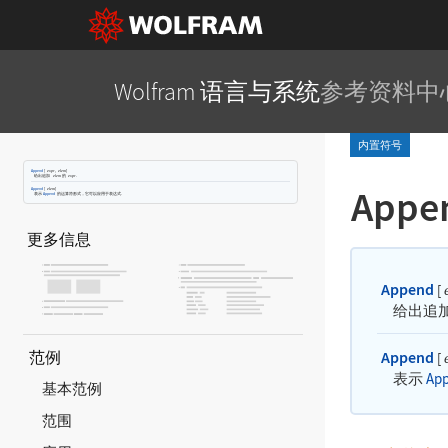
Wolfram 语言与系统
参考资料中
内置符号
Append
[
,
]
expr
elem
给出追加
的
.
elem
expr
Appe
Append
[
]
elem
表示
Append
的运算符形式，它可以应用于表达式.
更多信息
Append
[
给出追
Append
范例
[
表示
Ap
基本范例
范围