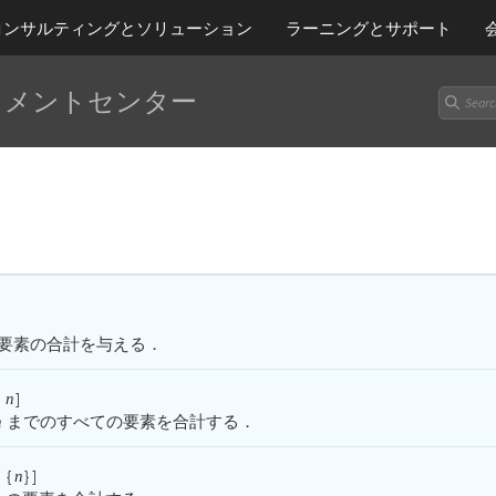
コンサルティングとソリューション
ラーニング
とサポート
ュメントセンター
]
要素の合計を与える．
]
n
までのすべての要素を合計する．
n
{
}
]
n