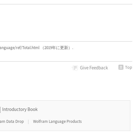
m/language/ref/Total.html （2019年に更新）.
Top
Give
Feedback
Introductory Book
|
ram Data Drop
Wolfram Language Products