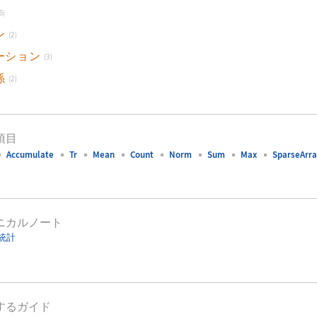
6)
ン
(2)
ーション
(3)
係
(2)
項目
Accumulate
Tr
Mean
Count
Norm
Sum
Max
SparseArra
ニカルノート
統計
するガイド