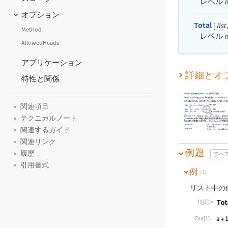
レベル
オプション
Total
[
,
list
Method
レベル
AllowedHeads
アプリケーション
詳細とオ
特性と関係
Total
[
]
は
Apply
[
Plus
,
]
と等価である．
»
list
list
Total
[
,
Infinity
]
は
中の任意のレベルのすべて
list
list
二次元配列あるいは行列については以下の通りであ
関連項目
各列の合計
Total
[
]
または
Total
[
list
list
,
{
1
}
]
各行の合計
Total
[
,
{
2
}
]
list
全要素の全体的な合計
Total
[
,
2
]
list
テクニカルノート
デフォルトで，
Total
は，
List
，
Association
，および
QuantityArray
等の特別な配列表現内の要素だけを
他の式内の要素も合計する．次は，
の可能な
heads
Automatic
List
，
Association
，およ
を合計する
関連するガイド
Inherited
Head
[
]
内の要素を
expr
関連リンク
例題
履歴
すべ
引用書式
例
(1)
リスト中の
In[1]:=
Wolfram Lan
Out[1]=