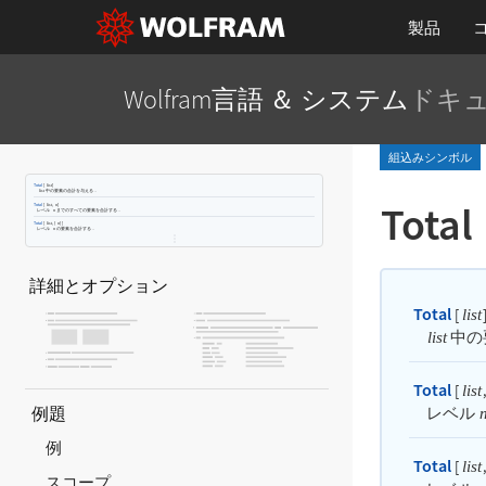
製品
Wolfram言語 ＆ システム
ドキ
組込みシンボル
Total
[
]
list
中の要素の合計を与える．
list
Total
Total
[
,
]
list
n
レベル
までのすべての要素を合計する．
n
Total
[
,
{
}
]
list
n
レベル
の要素を合計する．
n
詳細とオプション
Total
[
list
中の
list
Total
[
,
list
例題
レベル
例
Total
[
,
list
スコープ