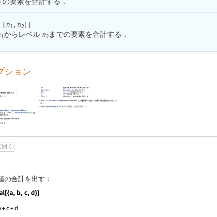
の要素を合計する．
n
{
,
}
]
n
n
1
2
からレベル
までの要素を合計する．
n
n
1
2
プション
All
任意の通常の式内の要素を合計する
Association
Association
内の値を合計する
List
リスト内の要素を合計する
の要素を合計する．
»
内の要素を合計する
h
h
{
,
}
任意の
,
内の要素を合計する
h
h
る．
»
…
…
1
1
Total
[
,
Method
"CompensatedSummation"
]
は補正総和を使って結果の数値誤差を小さくす
list
->
る．
»
Total
は
SparseArray
オブジェクトで使うことができる．
»
SparseArray
，
SymmetrizedArray
，
合計する．
Total
[
,
AllowedHeads
]
は
heads
->
…
設定である．
び特別な配列表現内の要素
合計する
て開く
値の合計を出す：
guage code:
Total[{a, b, c, d}]