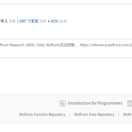
|
▪
 で導入
(5.0)
2007 で更新
(6.0)
2019
(12.0)
lfram Research (2003), Total, Wolfram言語関数， https://reference.wolfram.co
Introduction for Programmers
|
|
Wolfram Function Repository
Wolfram Data Repository
Wolf