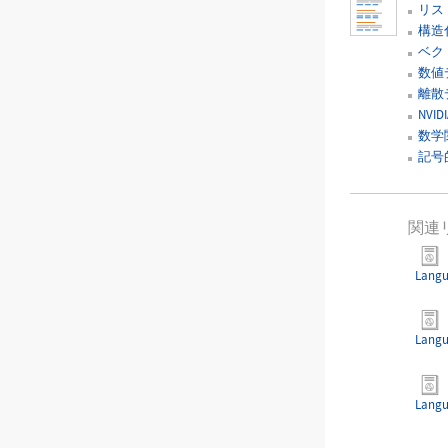
リス
構造
ベク
数値
離散
NVI
数学
記号
関連
Lang
Lang
Lang