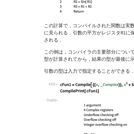
この計算で，コンパイルされた関数は実数
に見られる．引数の平方がレジスタ
R1
に
される．
この例は，コンパイラの主要部分につい
型が計算されてから，結果の型が最後に
引数の型は入力で指定することができる
In[3]:=
Wolfram Language code:
cFun1 = Compile[ {{
Out[4]=