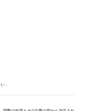
多い．
は，関数の知識とその引数の型から決定され