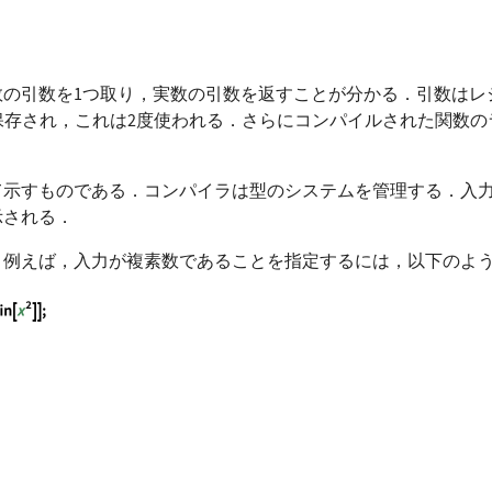
の引数を1つ取り，実数の引数を返すことが分かる．引数はレ
保存され，これは2度使われる．さらにコンパイルされた関数の
て示すものである．コンパイラは型のシステムを管理する．入
示される．
．例えば，入力が複素数であることを指定するには，以下のよ
x, _Complex}}, x^2 + Sin[x^2]]; CompilePrint[ cFun1]