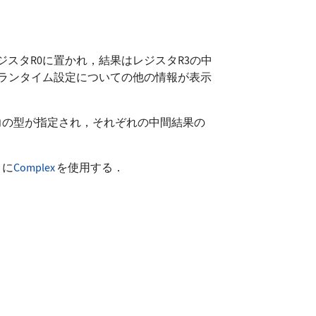
ジスタ
R0
に置かれ，結果はレジスタ
R3
の中
ランタイム設定についての他の情報が表示
力の型が指定され，それぞれの中間結果の
うに
Complex
を使用する．