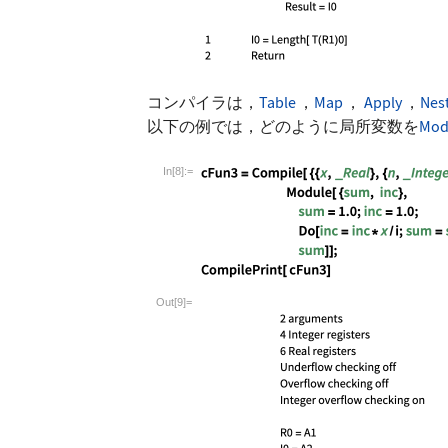
コンパイラは，
Table
，
Map
，
Apply
，
Nes
以下の例では，どのように局所変数を
Mod
In[8]:=
Wolfram Language code:
cFun3 = Compile[ {{
Out[9]=