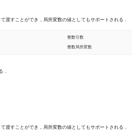
して渡すことができ，局所変数の値としてもサポートされる．
整数引数
整数局所変数
る．
, _Integer}}, Table[i^2, {i, n}]]; cFun[ 5]
して渡すことができ，局所変数の値としてもサポートされる．