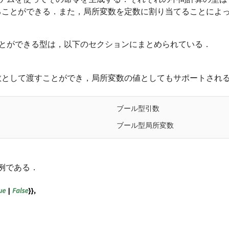
ることができる．また，局所変数を定数に割り当てることによ
ることができる型は，以下のセクションにまとめられている．
数として渡すことができ，局所変数の値としてもサポートされ
ブール型引数
ブール型局所変数
例である．
, True | False}, {y, True | False}}, Nand[x, y]]; cFun[ 