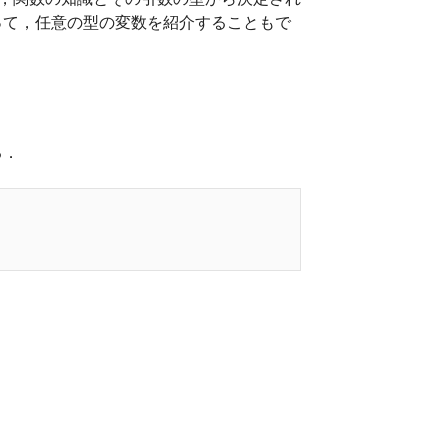
って，任意の型の変数を紹介することもで
る．
True, False]