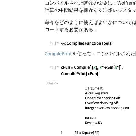
コンパイルされた関数の命令は，Wolf
計算の中間結果を保存する理想レジスタ
命令をどのように使えばよいかについて
ロードする必要がある．
In[1]:=
Wolfram Language code:
<<CompiledFunctionT
CompilePrint
を使って，コンパイルされた
In[1]:=
Wolfram Language code:
cFun = Compile[ {x}
Out[2]=