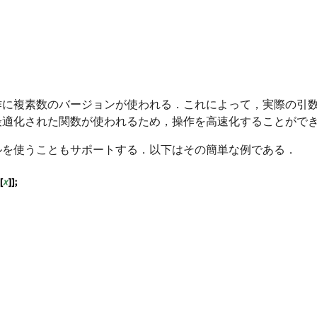
作に複素数のバージョンが使われる．これによって，実際の引
最適化された関数が使われるため，操作を高速化することがで
ルを使うこともサポートする．以下はその簡単な例である．
x, _Real, 1}}, Length[x]]; CompilePrint[ cFun2]