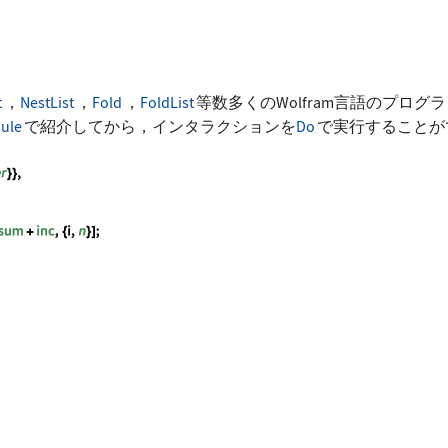
t
，
NestList
，
Fold
，
FoldList
等数多くのWolfram言語のプロ
ule
で紹介してから，インタラクションを
Do
で実行することが
x, _Real}, {n, _Integer}}, Module[ {sum, inc}, sum = 1.0