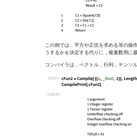
この例では，平方や正弦を求める等の操
うするかを決定する代りに，複素数用に
コンパイラは，ベクトル，行列，テンソ
In[11]:=
Wolfram Language code:
cFun2 = Compile[ {{
Out[12]=