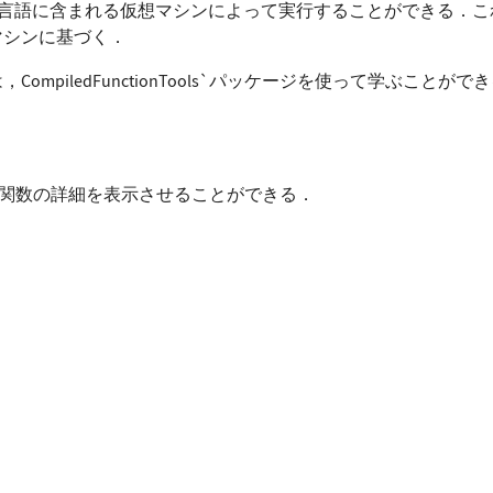
ram言語に含まれる仮想マシンによって実行することができる．
マシンに基づく．
は，
CompiledFunctionTools`
パッケージを使って学ぶことができ
ools`
関数の詳細を表示させることができる．
, x^2 + Sin[x^2]]; CompilePrint[ cFun]