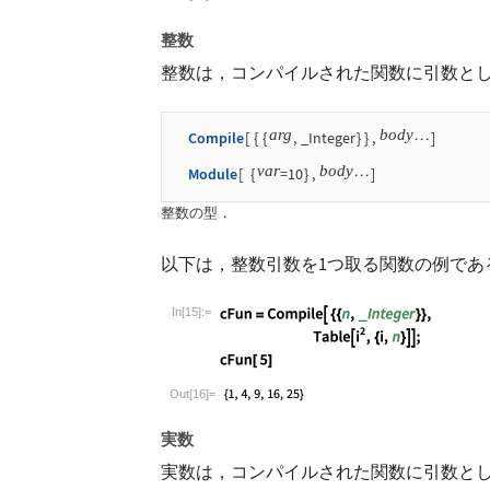
整数
整数は，コンパイルされた関数に引数と
arg
body
Compile
[
{
{
,
_Integer
}
}
,
]
…
var
body
Module
[
{
=10
}
,
]
…
整数の型．
以下は，整数引数を1つ取る関数の例であ
In[15]:=
Wolfram Language code:
cFun = Compile[ {{n
Out[16]=
実数
実数は，コンパイルされた関数に引数と