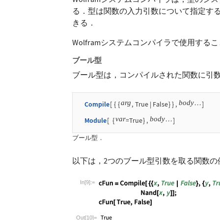
る．型は関数の入力引数について指定す
きる．
Wolframシステムコンパイラで使用す
ブール型
ブール型は，コンパイルされた関数に引
arg
body
Compile
[
{
{
,
True
|
False
}
}
,
]
…
var
body
Module
[
{
=True
}
,
]
…
ブール型．
以下は，2つのブール型引数を取る関数の
In[9]:=
Wolfram Language code:
cFun = Compile[ {{x
Out[10]=