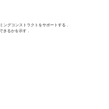
グラミングコンストラクトをサポートする．
できるかを示す．
;inc = 1.0; Do[inc = inc * x / i;sum = sum + inc, {i, n}