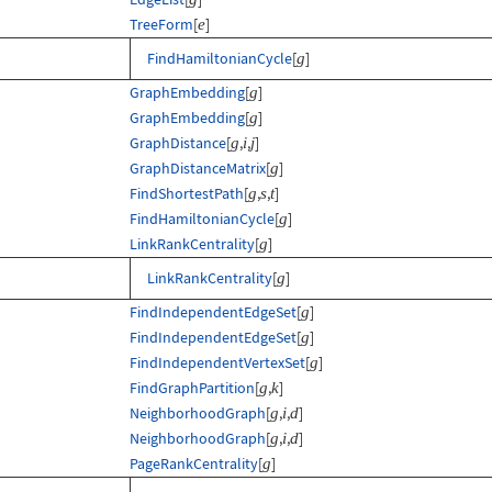
TreeForm
[
]
e
FindHamiltonianCycle
[
]
g
GraphEmbedding
[
]
g
GraphEmbedding
[
]
g
GraphDistance
[
,
,
]
g
i
j
GraphDistanceMatrix
[
]
g
FindShortestPath
[
,
,
]
g
s
t
FindHamiltonianCycle
[
]
g
LinkRankCentrality
[
]
g
LinkRankCentrality
[
]
g
FindIndependentEdgeSet
[
]
g
FindIndependentEdgeSet
[
]
g
FindIndependentVertexSet
[
]
g
FindGraphPartition
[
,
]
g
k
NeighborhoodGraph
[
,
,
]
g
i
d
NeighborhoodGraph
[
,
,
]
g
i
d
PageRankCentrality
[
]
g