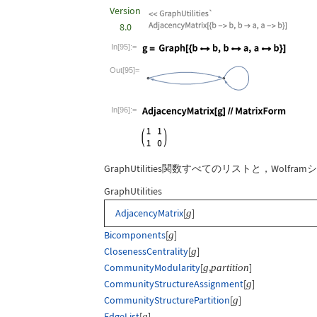
Version
8.0
In[95]:=
Wolfram Language code:
g = Graph[{bb, ba
Out[95]=
In[96]:=
Wolfram Language code:
AdjacencyMatrix[g]/
GraphUtilities
関数すべてのリストと，Wolfr
GraphUtilities
AdjacencyMatrix
[
]
g
Bicomponents
[
]
g
ClosenessCentrality
[
]
g
CommunityModularity
[
,
]
g
partition
CommunityStructureAssignment
[
]
g
CommunityStructurePartition
[
]
g
EdgeList
[
]
g