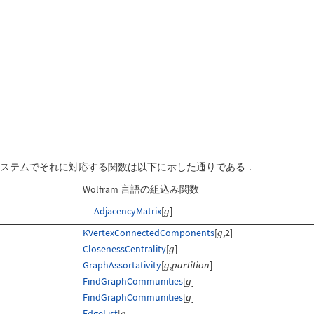
, ab}]
/MatrixForm
amシステムでそれに対応する関数は以下に示した通りである．
Wolfram 言語の組込み関数
AdjacencyMatrix
[
]
g
KVertexConnectedComponents
[
,2]
g
ClosenessCentrality
[
]
g
GraphAssortativity
[
,
]
g
partition
FindGraphCommunities
[
]
g
FindGraphCommunities
[
]
g
EdgeList
[
]
g