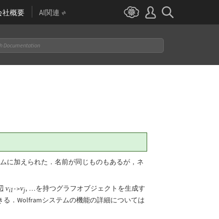
会社概要
AI関連
ステムに加えられた．名前が同じものもあるが，ネ
辺
,
を持つグラフオブジェクトを生成す
v
v
->
…
i1
j
．Wolframシステムの機能の詳細については