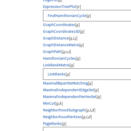
ExpressionTreePlot
[
]
e
FindHamiltonianCycle
[
]
g
GraphCoordinates
[
]
g
GraphCoordinates3D
[
]
g
GraphDistance
[
,
,
]
g
i
j
GraphDistanceMatrix
[
]
g
GraphPath
[
,
,
]
g
s
t
HamiltonianCycles
[
]
g
LinkRankMatrix
[
]
g
LinkRanks
[
]
g
MaximalBipartiteMatching
[
]
g
MaximalIndependentEdgeSet
[
]
g
MaximalIndependentVertexSet
[
]
g
MinCut
[
,
]
g
k
NeighborhoodSubgraph
[
,
,
]
g
i
d
NeighborhoodVertices
[
,
,
]
g
i
d
PageRanks
[
]
g