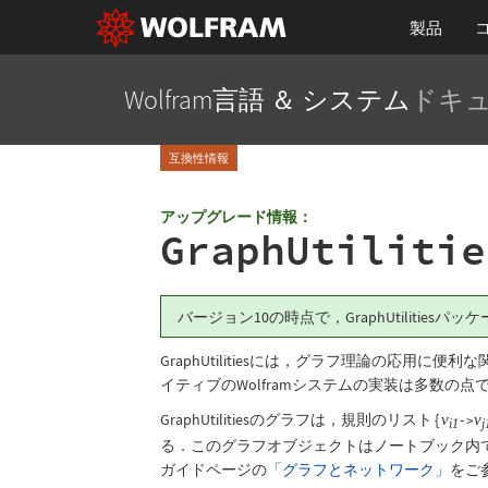
製品
Wolfram言語 ＆ システム
ドキ
互換性情報
アップグレード情報：
GraphUtilitie
バージョン10の時点で，GraphUtilities
GraphUtilities
には，グラフ理論の応用に便利な関
イティブのWolframシステムの実装は多数の
GraphUtilities
のグラフは，規則のリスト
{
v
v
->
i1
j
る．このグラフオブジェクトはノートブック内で
ガイドページの
「グラフとネットワーク」
をご