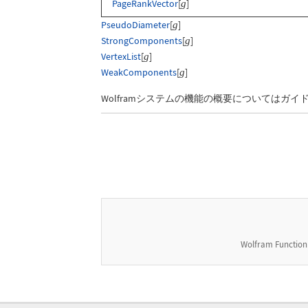
PageRankVector
[
]
g
PseudoDiameter
[
]
g
StrongComponents
[
]
g
VertexList
[
]
g
WeakComponents
[
]
g
Wolframシステムの機能の概要についてはガイ
Wolfram Function