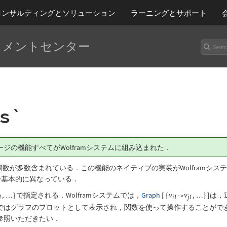
コンサルティングとソリューション
ラーニング
とサポート
ュメントセンター
s`
パッケージの機能すべてがWolframシステムに組み込まれた．
数が多数含まれている．この機能のネイティブの実装がWolframシ
点で基本的に異なっている．
,
}
で指定される．Wolframシステムでは，
Graph
[
{
,
}
]
は，
v
v
…
->
…
1
i1
j1
はグラフのプロットとして表示され，関数を使って操作することができる
参照いただきたい．