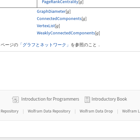
PageRankCentrality
[
]
g
GraphDiameter
[
]
g
ConnectedComponents
[
]
g
VertexList
[
]
g
WeaklyConnectedComponents
[
]
g
ドページの
「グラフとネットワーク」
を参照のこと．
Introduction for Programmers
Introductory Book
|
|
|
 Repository
Wolfram Data Repository
Wolfram Data Drop
Wolfram L